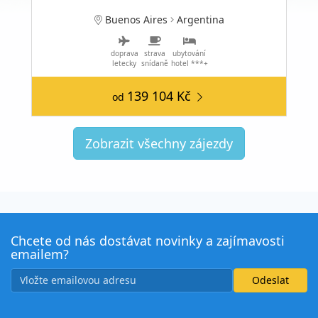
Buenos Aires
Argentina
doprava
strava
ubytování
letecky
snídaně
hotel ***+
139 104 Kč
od
Zobrazit všechny zájezdy
Chcete od nás dostávat novinky a zajímavosti
emailem?