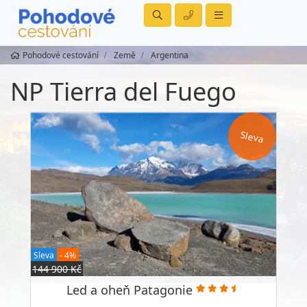
Pohodové cestování
Země
Argentina
NP Tierra del Fuego
Sleva
Sleva
- 4%
144 900 Kč
Led a oheň Patagonie