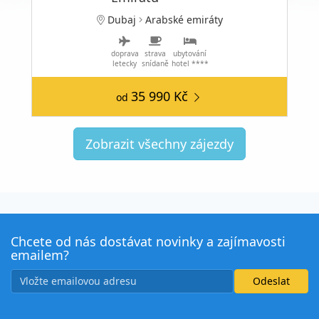
Dubaj
Arabské emiráty
doprava
strava
ubytování
letecky
snídaně
hotel ****
35 990 Kč
od
Zobrazit všechny zájezdy
Chcete od nás dostávat novinky a zajímavosti
emailem?