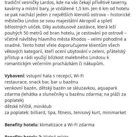
tradiční vesničky Lardos, kde na vás čekají přívětivé taverny,
kavárny a místní bary, je vzdálené 1,5 km. Jen 6 km od hotelu
se pak nachází jeden z největších klenotů ostrova – historické
městečko Lindos se svou majestátní Akropolí a spletí
bělostných uliček. Díky autobusové zastávce, která leží
pouhých 50 metrů od bran hotelu, je cestování po ostrově –
včetně návštěvy hlavního města Rhodos – velmi pohodlné a
snadné. Tento hotel vřele doporučujeme klientům všech
věkových kategorií, kteří ocení ubytování v zeleni, přátelský
přístup a rádi využijí blízkost malebného Lindosu k
romantickým večerním procházkám či nákupům.
Vybavení:
vstupní hala s recepcí, Wi-Fi
restaurace, snack bar, bar u bazénu
venkovní bazén, dětský bazén se skluzavkou, aquapark
zdarma (lehátka a slunečníky u bazénu zdarma; na pláži za
poplatek)
dětské hřiště, miniklub
za poplatek: billiard, Spa, fitness, tenisový kurt, minimarket
Benefity hotelu:
klimatizace a Wi-Fi zdarma
Benefity hotelu 2:
klidné místo