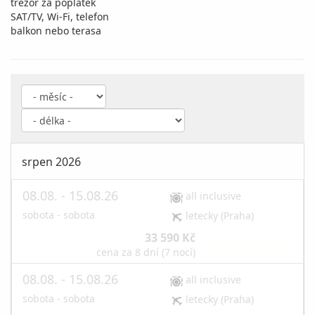
trezor za poplatek
SAT/TV, Wi-Fi, telefon
balkon nebo terasa
srpen 2026
08.08. - 15.08.26
all inclusive
sobota - sobota
letecky (Praha)
33 590 Kč
vyprodáno
cena za 8 dní (7 nocí)
08.08. - 15.08.26
all inclusive
sobota - sobota
letecky (Praha)