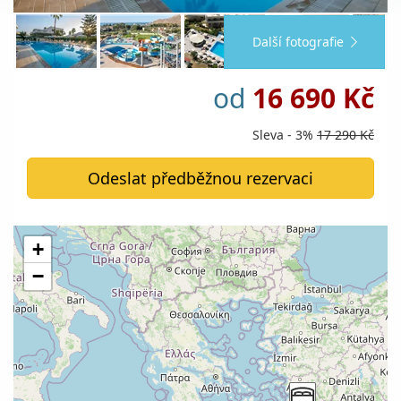
Další fotografie
od
16 690 Kč
Sleva - 3%
17 290 Kč
Odeslat předběžnou rezervaci
+
−