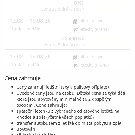
0 Kč
vyprodáno
cena za 8 dní (7 nocí)
12.08. - 16.08.26
all inclusive
středa - neděle
letecky (Praha)
22 490 Kč
vyprodáno
cena za 5 dní (4 noci)
12.08. - 16.08.26
all inclusive
středa - neděle
letecky (Praha)
0 Kč
Cena zahrnuje
vyprodáno
cena za 5 dní (4 noci)
Ceny zahrnují letištní taxy a palivový příplatek!
15.08. - 22.08.26
all inclusive
Uvedené ceny jsou na osobu. Dětská cena se týká dětí,
které jsou ubytovány minimálně se 2 dospělými
sobota - sobota
letecky (Praha)
osobami. Cena zahrnuje:
37 190 Kč
zpáteční letenku z vybraného odletového letiště na
vyprodáno
cena za 8 dní (7 nocí)
Rhodos a zpět (včetně všech poplatků)
transfer autobusem z letiště do místa pobytu a zpět
15.08. - 22.08.26
all inclusive
ubytování