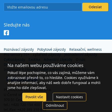
Sledujte nás
Poznávací zájezdy
Pobytové zájezdy
Relaxační, wellness
Pro seniory 55+
Lyžařské zájezdy
Jednodenní zájezdy
Cyklozájezdy
Exotika
Adventní zájezdy
O nás
Dokumenty
Zásady ochrany osobních údajů
Na našem webu používáme cookies
Informace k zájezdu podle zákona č. 159/1999 Sb.
Pokud lépe pochopíme, co vás zajímá, můžeme vám
zobrazovat přesně to, co hledáte. Cookies využíváme k
analýze informací, aby náš web dobře fungoval a mohli
jsme ho dále zlepšovat.
POHODOVÉ CESTOVÁNÍ s.r.o.
U Černé věže 26
Povolit vše
Nastavit cookies
370 01 České Budějovice
tel.: +420 720 154 400
Odmítnout
tel./fax: +420 385 310 813