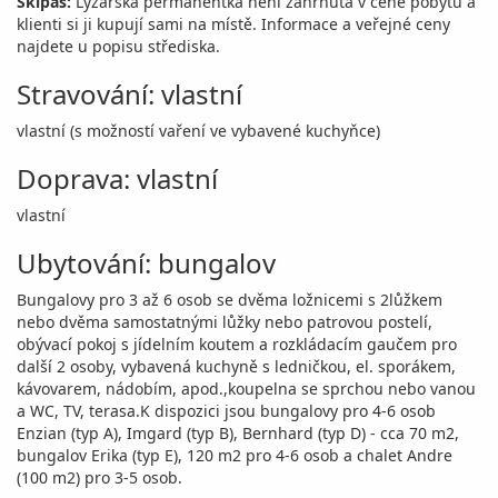
Skipas:
Lyžařská permanentka není zahrnuta v ceně pobytu a
klienti si ji kupují sami na místě. Informace a veřejné ceny
najdete u popisu střediska.
Stravování: vlastní
vlastní (s možností vaření ve vybavené kuchyňce)
Doprava: vlastní
vlastní
Ubytování: bungalov
Bungalovy pro 3 až 6 osob se dvěma ložnicemi s 2lůžkem
nebo dvěma samostatnými lůžky nebo patrovou postelí,
obývací pokoj s jídelním koutem a rozkládacím gaučem pro
další 2 osoby, vybavená kuchyně s ledničkou, el. sporákem,
kávovarem, nádobím, apod.,koupelna se sprchou nebo vanou
a WC, TV, terasa.K dispozici jsou bungalovy pro 4-6 osob
Enzian (typ A), Imgard (typ B), Bernhard (typ D) - cca 70 m2,
bungalov Erika (typ E), 120 m2 pro 4-6 osob a chalet Andre
(100 m2) pro 3-5 osob.