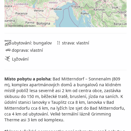
©
OpenStreetMap
contributors
ubytování: bungalov
strava: vlastní
doprava: vlastní
Lyžování
Místo pobytu a poloha:
Bad Mitterndorf – Sonnenalm (809
m), komplex apartmánových domů a bungalovů na klidném
místě poblíž lesa severně asi 2 km od centra obce, zastávka
skibusu do 150 m, běžecké tratě, bruslení, jízda na saních. K
údolní stanici lanovky v Tauplitz cca 8 km, lanovka v Bad
Mitterndorfu cca 6 km, na lyžích lze sjet do Bad Mitterndorfu,
cca 4 km od ubytování. Velké termální lázně Grimming
Therme asi 3 km od komplexu.