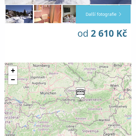
Další fotografie
od
2 610 Kč
+
−