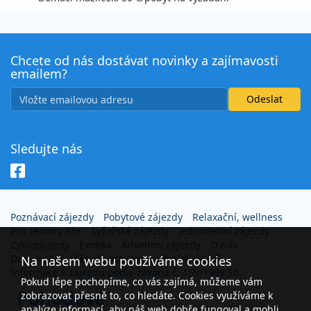
Chcete od nás dostávat novinky a zajímavosti
emailem?
Sledujte nás
Poznávací zájezdy
Pobytové zájezdy
Relaxační, wellness
Pro seniory 55+
Lyžařské zájezdy
Jednodenní zájezdy
Cyklozájezdy
Exotika
Adventní zájezdy
O nás
Dokumenty
Zásady ochrany osobních údajů
Na našem webu používáme cookies
Informace k zájezdu podle zákona č. 159/1999 Sb.
Pokud lépe pochopíme, co vás zajímá, můžeme vám
zobrazovat přesně to, co hledáte. Cookies využíváme k
analýze informací, aby náš web dobře fungoval a mohli