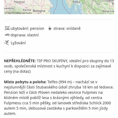
©
OpenStreetMap
contributors
ubytování: pension
strava: snídaně
doprava: vlastní
Lyžování
NEPŘEHLÉDNĚTE:
TIP PRO SKUPINY, ideální pro skupiny do 13
osob, společenská místnost s kuchyní k dispozici za zajímavé
ceny (na dotaz)
Místo pobytu a poloha:
Telfes (994 m) – nachází se v
nejslunnější části Stubaiského údolí zhruba 18 km od ledovce.
Penzion leží v části Plöven nedaleko vesnice Fulpmes na
klidném místě poblíž lesa s krásnými výhledy, od centra
Fulpmesu cca 5 min pěšky, od lanovek střediska Schlick 2000
autem 5 min, skibusová zastávka s parkovištěm 5 min jízdy
autem.