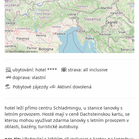
©
OpenStreetMap
contributors
ubytování: hotel ****
strava: all inclusive
doprava: vlastní
Pobytové zájezdy
Aktivní dovolená
hotel leží přímo centru Schladmingu, u stanice lanovky s
letním provozem. Hosté mají v ceně Dachsteinskou kartu, se
kterou mohou využívat zdarma lanovky s letním provozem v
oblasti, bazény, turistické autobusy.
nas_tip:
Ubytování s lehkým all inclusive s kartou na lanovky v