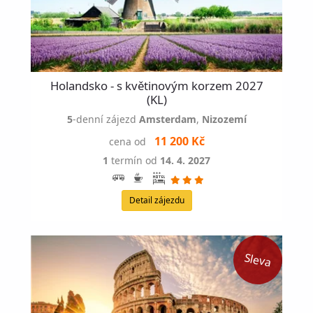
Holandsko - s květinovým korzem 2027
(KL)
5
-denní zájezd
Amsterdam
,
Nizozemí
11 200 Kč
cena od
1
termín od
14. 4. 2027
Detail zájezdu