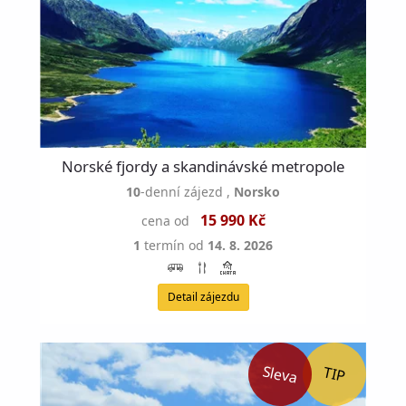
Norské fjordy a skandinávské metropole
10
-denní zájezd
,
Norsko
15 990 Kč
cena od
1
termín od
14. 8. 2026
Detail zájezdu