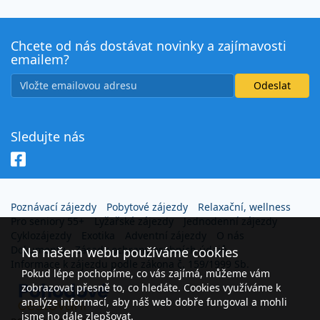
Chcete od nás dostávat novinky a zajímavosti
emailem?
Sledujte nás
Poznávací zájezdy
Pobytové zájezdy
Relaxační, wellness
Pro seniory 55+
Lyžařské zájezdy
Jednodenní zájezdy
Cyklozájezdy
Exotika
Adventní zájezdy
O nás
Dokumenty
Zásady ochrany osobních údajů
Na našem webu používáme cookies
Informace k zájezdu podle zákona č. 159/1999 Sb.
Pokud lépe pochopíme, co vás zajímá, můžeme vám
zobrazovat přesně to, co hledáte. Cookies využíváme k
analýze informací, aby náš web dobře fungoval a mohli
jsme ho dále zlepšovat.