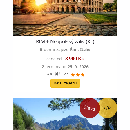
ŘÍM + Neapolský záliv (KL)
5
-denní zájezd
Řím
,
Itálie
8 900 Kč
cena od
2
termíny od
25. 9. 2026
Detail zájezdu