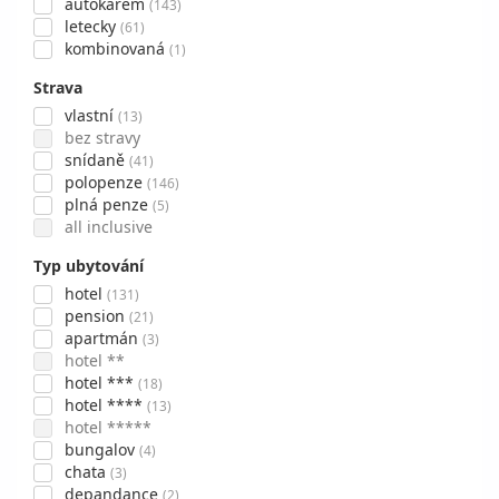
autokarem
(143)
letecky
(61)
kombinovaná
(1)
Strava
vlastní
(13)
bez stravy
snídaně
(41)
polopenze
(146)
plná penze
(5)
all inclusive
Typ ubytování
hotel
(131)
pension
(21)
apartmán
(3)
hotel **
hotel ***
(18)
hotel ****
(13)
hotel *****
bungalov
(4)
chata
(3)
depandance
(2)