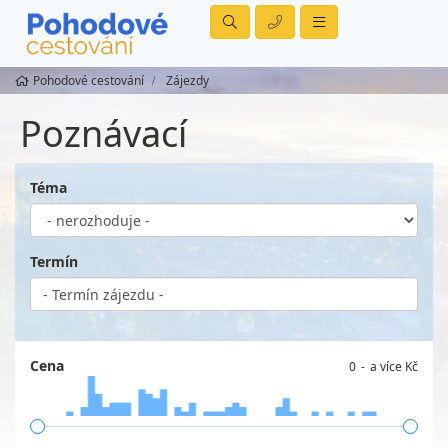
Pohodové cestování
Zájezdy
Poznávací
Téma
Termín
Cena
0
a více Kč