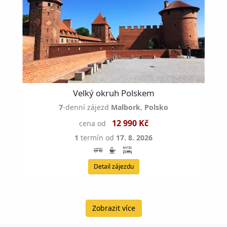
Velký okruh Polskem
7
-denní zájezd
Malbork
,
Polsko
12 990 Kč
cena od
1
termín od
17. 8. 2026
Detail zájezdu
Zobrazit více