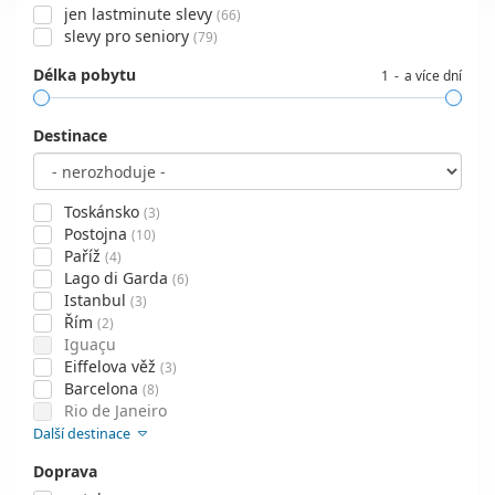
jen lastminute slevy
(66)
slevy pro seniory
(79)
Délka pobytu
1
a více dní
Destinace
Toskánsko
(3)
Postojna
(10)
Paříž
(4)
Lago di Garda
(6)
Istanbul
(3)
Řím
(2)
Iguaçu
Eiffelova věž
(3)
Barcelona
(8)
Rio de Janeiro
Další destinace
Doprava