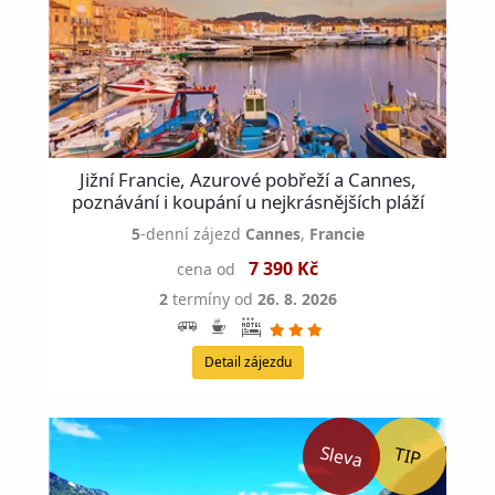
Jižní Francie, Azurové pobřeží a Cannes,
poznávání i koupání u nejkrásnějších pláží
5
-denní zájezd
Cannes
,
Francie
7 390 Kč
cena od
2
termíny od
26. 8. 2026
Detail zájezdu