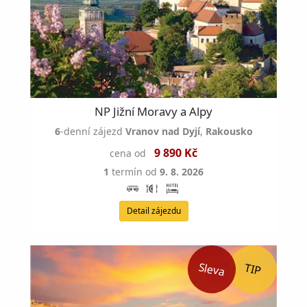
NP Jižní Moravy a Alpy
6
-denní zájezd
Vranov nad Dyjí
,
Rakousko
9 890 Kč
cena od
1
termín od
9. 8. 2026
Detail zájezdu