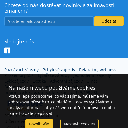
Chcete od nás dostávat novinky a zajímavosti
emailem?
Sledujte nás
Poznávací zájezdy
Pobytové zájezdy
Relaxační, wellness
Pro seniory 55+
Lyžařské zájezdy
Jednodenní zájezdy
Cyklozájezdy
Exotika
Adventní zájezdy
O nás
Dokumenty
Zásady ochrany osobních údajů
Na našem webu používáme cookies
Informace k zájezdu podle zákona č. 159/1999 Sb.
Pokud lépe pochopíme, co vás zajímá, můžeme vám
zobrazovat přesně to, co hledáte. Cookies využíváme k
analýze informací, aby náš web dobře fungoval a mohli
jsme ho dále zlepšovat.
POHODOVÉ CESTOVÁNÍ s.r.o.
U Černé věže 26
Povolit vše
Nastavit cookies
370 01 České Budějovice