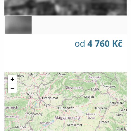
od
4 760 Kč
+
−