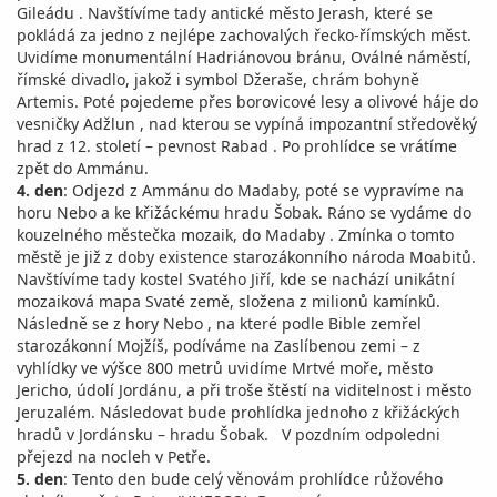
Gileádu . Navštívíme tady antické město Jerash, které se
pokládá za jedno z nejlépe zachovalých řecko-římských měst.
Uvidíme monumentální Hadriánovou bránu, Oválné náměstí,
římské divadlo, jakož i symbol Džeraše, chrám bohyně
Artemis. Poté pojedeme přes borovicové lesy a olivové háje do
vesničky Adžlun , nad kterou se vypíná impozantní středověký
hrad z 12. století – pevnost Rabad . Po prohlídce se vrátíme
zpět do Ammánu.
4. den
: Odjezd z Ammánu do Madaby, poté se vypravíme na
horu Nebo a ke křižáckému hradu Šobak. Ráno se vydáme do
kouzelného městečka mozaik, do Madaby . Zmínka o tomto
městě je již z doby existence starozákonního národa Moabitů.
Navštívíme tady kostel Svatého Jiří, kde se nachází unikátní
mozaiková mapa Svaté země, složena z milionů kamínků.
Následně se z hory Nebo , na které podle Bible zemřel
starozákonní Mojžíš, podíváme na Zaslíbenou zemi – z
vyhlídky ve výšce 800 metrů uvidíme Mrtvé moře, město
Jericho, údolí Jordánu, a při troše štěstí na viditelnost i město
Jeruzalém. Následovat bude prohlídka jednoho z křižáckých
hradů v Jordánsku – hradu Šobak. V pozdním odpoledni
přejezd na nocleh v Petře.
5. den
: Tento den bude celý věnovám prohlídce růžového