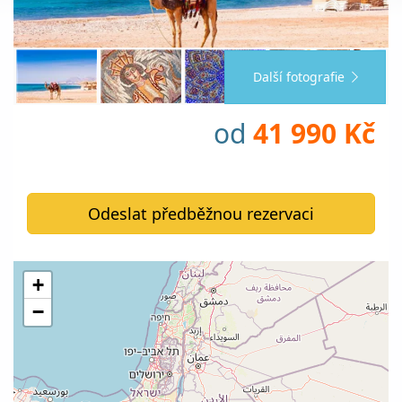
Další fotografie
od
41 990 Kč
Odeslat předběžnou rezervaci
+
−