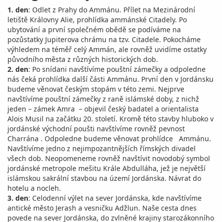
1. den
: Odlet z Prahy do Ammánu. Přílet na Mezinárodní
letiště Královny Alie, prohlídka ammánské Citadely. Po
ubytování a první společném obědě se podíváme na
pozůstatky Jupiterova chrámu na tzv. Citadele. Pokocháme
výhledem na téměř celý Ammán, ale rovněž uvidíme ostatky
původního města z různých historických dob.
2. den
: Po snídani navštívíme pouštní zámečky a odpoledne
nás čeká prohlídka další části Ammánu. První den v Jordánsku
budeme věnovat českým stopám v této zemi. Nejprve
navštívíme pouštní zámečky z raně islámské doby, z nichž
jeden – zámek Amra – objevil český badatel a orientalista
Alois Musil na začátku 20. století. Kromě této stavby hluboko v
jordánské východní poušti navštívíme rovněž pevnost
Charrána . Odpoledne budeme věnovat prohlídce Ammánu.
Navštívíme jedno z nejimpozantnějších římských divadel
všech dob. Neopomeneme rovněž navštívit novodobý symbol
jordánské metropole mešitu Krále Abdulláha, jež je největší
islámskou sakrální stavbou na území Jordánska. Návrat do
hotelu a nocleh.
3. den
: Celodenní výlet na sever Jordánska, kde navštívíme
antické město Jerash a vesničku Adžlun. Naše cesta dnes
povede na sever Jordánska, do zvlněné krajiny starozákonního