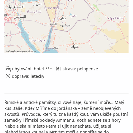
©
OpenStreetMap
contributors
ubytování: hotel ***
strava: polopenze
doprava: letecky
Římské a antické památky, olivové háje, šumění moře… Malý
kus Itálie. Kde? Míříme do Jordánska – země neobjevených
skvostů. Průvodce, který tu zná každý kout, vám ukáže pouštní
zámečky i římské poklady Ammánu. Rozhlédnete se z hory
Nebo a skalní město Petra si ujít nenecháte. Užijete si
blahodárnou koupel v Mrtvém moři a ponoříte se do