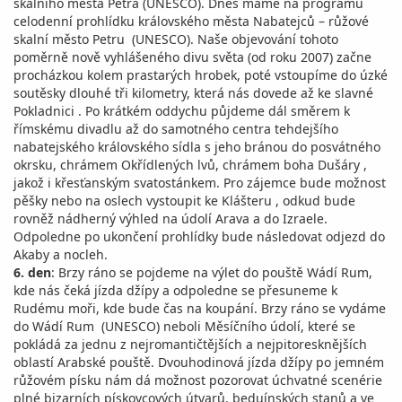
skalního města Petra (UNESCO). Dnes máme na programu
celodenní prohlídku královského města Nabatejců – růžové
skalní město Petru (UNESCO). Naše objevování tohoto
poměrně nově vyhlášeného divu světa (od roku 2007) začne
procházkou kolem prastarých hrobek, poté vstoupíme do úzké
soutěsky dlouhé tři kilometry, která nás dovede až ke slavné
Pokladnici . Po krátkém oddychu půjdeme dál směrem k
římskému divadlu až do samotného centra tehdejšího
nabatejského královského sídla s jeho bránou do posvátného
okrsku, chrámem Okřídlených lvů, chrámem boha Dušáry ,
jakož i křesťanským svatostánkem. Pro zájemce bude možnost
pěšky nebo na oslech vystoupit ke Klášteru , odkud bude
rovněž nádherný výhled na údolí Arava a do Izraele.
Odpoledne po ukončení prohlídky bude následovat odjezd do
Akaby a nocleh.
6. den
: Brzy ráno se pojdeme na výlet do pouště Wádí Rum,
kde nás čeká jízda džípy a odpoledne se přesuneme k
Rudému moři, kde bude čas na koupání. Brzy ráno se vydáme
do Wádí Rum (UNESCO) neboli Měsíčního údolí, které se
pokládá za jednu z nejromantičtějších a nejpitoresknějších
oblastí Arabské pouště. Dvouhodinová jízda džípy po jemném
růžovém písku nám dá možnost pozorovat úchvatné scenérie
plné bizarních pískovcových útvarů, beduínských stanů a ve