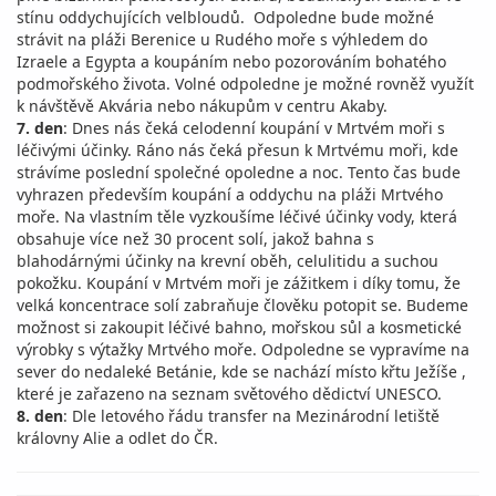
stínu oddychujících velbloudů. Odpoledne bude možné
strávit na pláži Berenice u Rudého moře s výhledem do
Izraele a Egypta a koupáním nebo pozorováním bohatého
podmořského života. Volné odpoledne je možné rovněž využít
k návštěvě Akvária nebo nákupům v centru Akaby.
7. den
: Dnes nás čeká celodenní koupání v Mrtvém moři s
léčivými účinky. Ráno nás čeká přesun k Mrtvému moři, kde
strávíme poslední společné opoledne a noc. Tento čas bude
vyhrazen především koupání a oddychu na pláži Mrtvého
moře. Na vlastním těle vyzkoušíme léčivé účinky vody, která
obsahuje více než 30 procent solí, jakož bahna s
blahodárnými účinky na krevní oběh, celulitidu a suchou
pokožku. Koupání v Mrtvém moři je zážitkem i díky tomu, že
velká koncentrace solí zabraňuje člověku potopit se. Budeme
možnost si zakoupit léčivé bahno, mořskou sůl a kosmetické
výrobky s výtažky Mrtvého moře. Odpoledne se vypravíme na
sever do nedaleké Betánie, kde se nachází místo křtu Ježíše ,
které je zařazeno na seznam světového dědictví UNESCO.
8. den
: Dle letového řádu transfer na Mezinárodní letiště
královny Alie a odlet do ČR.