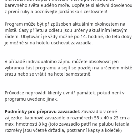
barevného světa Rudého moře. Dopřejte si aktivní dovolenou
z první ruky a poznávejte Jordánsko s cestovateli!
Program může být přizpůsoben aktuálním okolnostem na
místě. Časy příletu a odletu jsou určeny aktuálním letovým
řádem. Ubytování je vždy možné po 14. hodině, do této doby
je možné si na hotelu uschovat zavazadla.
V případě individuálního zájmu můžete absolvovat jen
vybranou část programu a sejít se později na určeném místě
srazu nebo se vrátit na hotel samostatně.
Průvodce neprovádí klienty uvnitř památek, pokud není v
programu uvedeno jinak.
Podmínky pro přepravu zavazadel:
Zavazadlo v ceně
zájezdu: kabinové zavazadlo o rozměrech 55 x 40 x 23 cm a
max. hmotnosti 8 kg (toto zavazadlo patří na palubu letadla,
rozměry jsou včetně držadla, postranní kapsy a koleček)