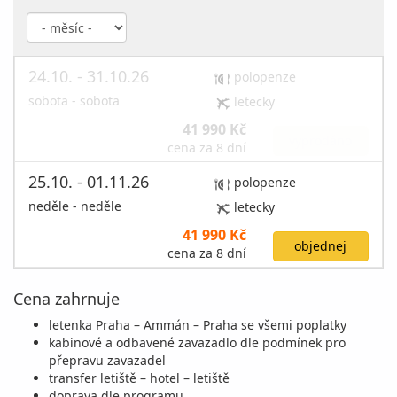
24.10. - 31.10.26
polopenze
sobota - sobota
letecky
41 990 Kč
vyprodáno
cena za 8 dní
25.10. - 01.11.26
polopenze
neděle - neděle
letecky
41 990 Kč
objednej
cena za 8 dní
Cena zahrnuje
letenka Praha – Ammán – Praha se všemi poplatky
kabinové a odbavené zavazadlo dle podmínek pro
přepravu zavazadel
transfer letiště – hotel – letiště
doprava dle programu