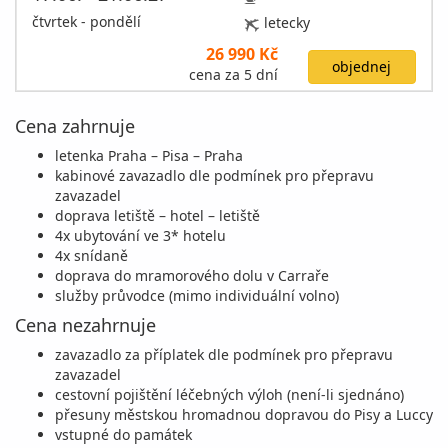
čtvrtek - pondělí
letecky
26 990 Kč
objednej
cena za 5 dní
Cena zahrnuje
letenka Praha – Pisa – Praha
kabinové zavazadlo dle podmínek pro přepravu
zavazadel
doprava letiště – hotel – letiště
4x ubytování ve 3* hotelu
4x snídaně
doprava do mramorového dolu v Carraře
služby průvodce (mimo individuální volno)
Cena nezahrnuje
zavazadlo za příplatek dle podmínek pro přepravu
zavazadel
cestovní pojištění léčebných výloh (není-li sjednáno)
přesuny městskou hromadnou dopravou do Pisy a Luccy
vstupné do památek