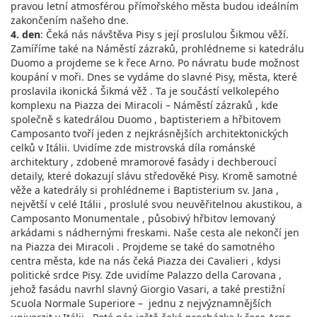
pravou letní atmosférou přímořského města budou ideálním
zakončením našeho dne.
4. den
: Čeká nás návštěva Pisy s její proslulou Šikmou věží.
Zamíříme také na Náměstí zázraků, prohlédneme si katedrálu
Duomo a projdeme se k řece Arno. Po návratu bude možnost
koupání v moři. Dnes se vydáme do slavné Pisy, města, které
proslavila ikonická Šikmá věž . Ta je součástí velkolepého
komplexu na Piazza dei Miracoli – Náměstí zázraků , kde
společně s katedrálou Duomo , baptisteriem a hřbitovem
Camposanto tvoří jeden z nejkrásnějších architektonických
celků v Itálii. Uvidíme zde mistrovská díla románské
architektury , zdobené mramorové fasády i dechberoucí
detaily, které dokazují slávu středověké Pisy. Kromě samotné
věže a katedrály si prohlédneme i Baptisterium sv. Jana ,
největší v celé Itálii , proslulé svou neuvěřitelnou akustikou, a
Camposanto Monumentale , působivý hřbitov lemovaný
arkádami s nádhernými freskami. Naše cesta ale nekončí jen
na Piazza dei Miracoli . Projdeme se také do samotného
centra města, kde na nás čeká Piazza dei Cavalieri , kdysi
politické srdce Pisy. Zde uvidíme Palazzo della Carovana ,
jehož fasádu navrhl slavný Giorgio Vasari, a také prestižní
Scuola Normale Superiore – jednu z nejvýznamnějších