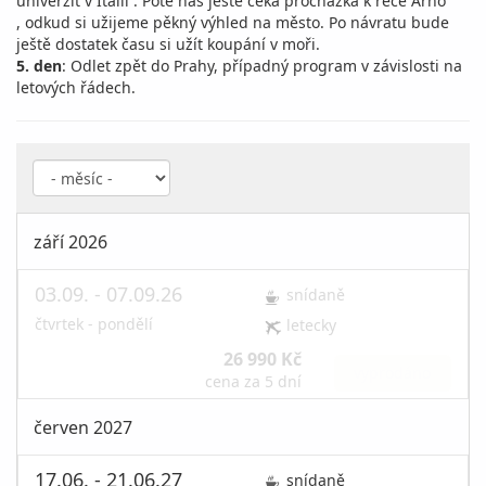
univerzit v Itálii . Poté nás ještě čeká procházka k řece Arno
, odkud si užijeme pěkný výhled na město. Po návratu bude
ještě dostatek času si užít koupání v moři.
5. den
: Odlet zpět do Prahy, případný program v závislosti na
letových řádech.
září 2026
03.09. - 07.09.26
snídaně
čtvrtek - pondělí
letecky
26 990 Kč
vyprodáno
cena za 5 dní
červen 2027
17.06. - 21.06.27
snídaně