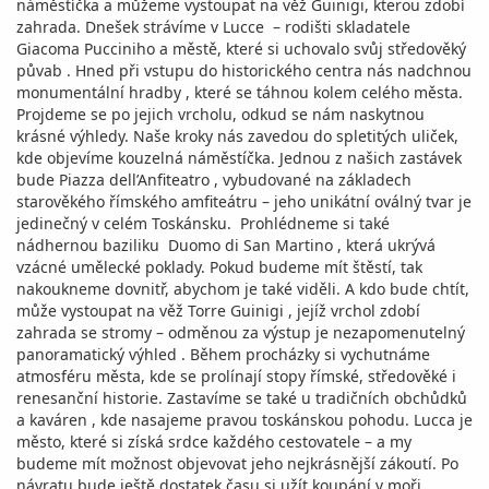
náměstíčka a můžeme vystoupat na věž Guinigi, kterou zdobí
zahrada. Dnešek strávíme v Lucce – rodišti skladatele
Giacoma Pucciniho a městě, které si uchovalo svůj středověký
půvab . Hned při vstupu do historického centra nás nadchnou
monumentální hradby , které se táhnou kolem celého města.
Projdeme se po jejich vrcholu, odkud se nám naskytnou
krásné výhledy. Naše kroky nás zavedou do spletitých uliček,
kde objevíme kouzelná náměstíčka. Jednou z našich zastávek
bude Piazza dell’Anfiteatro , vybudované na základech
starověkého římského amfiteátru – jeho unikátní oválný tvar je
jedinečný v celém Toskánsku. Prohlédneme si také
nádhernou baziliku Duomo di San Martino , která ukrývá
vzácné umělecké poklady. Pokud budeme mít štěstí, tak
nakoukneme dovnitř, abychom je také viděli. A kdo bude chtít,
může vystoupat na věž Torre Guinigi , jejíž vrchol zdobí
zahrada se stromy – odměnou za výstup je nezapomenutelný
panoramatický výhled . Během procházky si vychutnáme
atmosféru města, kde se prolínají stopy římské, středověké i
renesanční historie. Zastavíme se také u tradičních obchůdků
a kaváren , kde nasajeme pravou toskánskou pohodu. Lucca je
město, které si získá srdce každého cestovatele – a my
budeme mít možnost objevovat jeho nejkrásnější zákoutí. Po
návratu bude ještě dostatek času si užít koupání v moři.