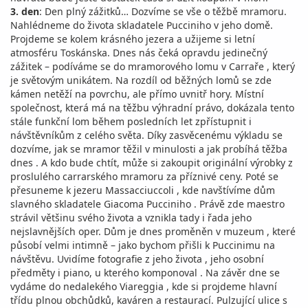
3. den
: Den plný zážitků… Dozvíme se vše o těžbě mramoru.
Nahlédneme do života skladatele Pucciniho v jeho domě.
Projdeme se kolem krásného jezera a užijeme si letní
atmosféru Toskánska. Dnes nás čeká opravdu jedinečný
zážitek – podíváme se do mramorového lomu v Carraře , který
je světovým unikátem. Na rozdíl od běžných lomů se zde
kámen netěží na povrchu, ale přímo uvnitř hory. Místní
společnost, která má na těžbu výhradní právo, dokázala tento
stále funkční lom během posledních let zpřístupnit i
návštěvníkům z celého světa. Díky zasvěcenému výkladu se
dozvíme, jak se mramor těžil v minulosti a jak probíhá těžba
dnes . A kdo bude chtít, může si zakoupit originální výrobky z
proslulého carrarského mramoru za příznivé ceny. Poté se
přesuneme k jezeru Massacciuccoli , kde navštívíme dům
slavného skladatele Giacoma Pucciniho . Právě zde maestro
strávil většinu svého života a vznikla tady i řada jeho
nejslavnějších oper. Dům je dnes proměněn v muzeum , které
působí velmi intimně – jako bychom přišli k Puccinimu na
návštěvu. Uvidíme fotografie z jeho života , jeho osobní
předměty i piano, u kterého komponoval . Na závěr dne se
vydáme do nedalekého Viareggia , kde si projdeme hlavní
třídu plnou obchůdků, kaváren a restaurací. Pulzující ulice s