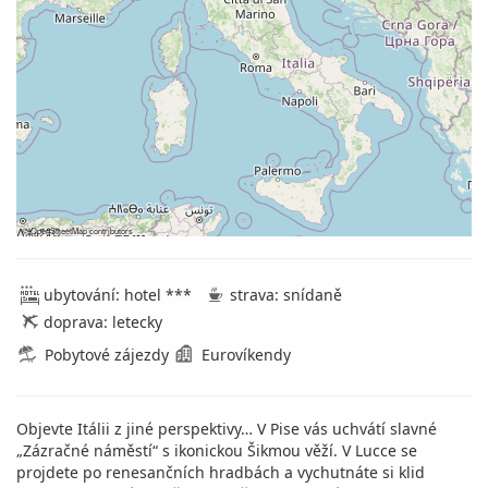
©
OpenStreetMap
contributors
ubytování: hotel ***
strava: snídaně
doprava: letecky
Pobytové zájezdy
Eurovíkendy
Objevte Itálii z jiné perspektivy… V Pise vás uchvátí slavné
„Zázračné náměstí“ s ikonickou Šikmou věží. V Lucce se
projdete po renesančních hradbách a vychutnáte si klid