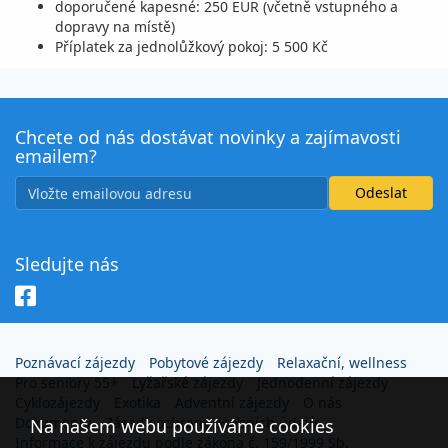
doporučené kapesné: 250 EUR (včetně vstupného a
dopravy na místě)
Příplatek za jednolůžkový pokoj: 5 500 Kč
Chcete od nás dostávat novinky a zajímavosti
emailem?
Sledujte nás
Poznávací zájezdy
Pobytové zájezdy
Relaxační, wellness
Pro seniory 55+
Lyžařské zájezdy
Jednodenní zájezdy
Cyklozájezdy
Exotika
Adventní zájezdy
O nás
Dokumenty
Zásady ochrany osobních údajů
Na našem webu používáme cookies
Informace k zájezdu podle zákona č. 159/1999 Sb.