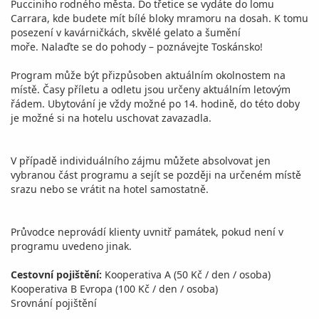
Pucciniho rodného města. Do třetice se vydáte do lomu
Carrara, kde budete mít bílé bloky mramoru na dosah. K tomu
posezení v kavárničkách, skvělé gelato a šumění
moře. Nalaďte se do pohody – poznávejte Toskánsko!
Program může být přizpůsoben aktuálním okolnostem na
místě. Časy příletu a odletu jsou určeny aktuálním letovým
řádem. Ubytování je vždy možné po 14. hodině, do této doby
je možné si na hotelu uschovat zavazadla.
V případě individuálního zájmu můžete absolvovat jen
vybranou část programu a sejít se později na určeném místě
srazu nebo se vrátit na hotel samostatně.
Průvodce neprovádí klienty uvnitř památek, pokud není v
programu uvedeno jinak.
Cestovní pojištění:
Kooperativa A (50 Kč / den / osoba)
Kooperativa B Evropa (100 Kč / den / osoba)
Srovnání pojištění