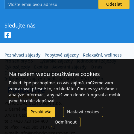
Sledujte nás
Poznávací zájezdy
Pobytové zájezdy
Relaxační, wellness
Pro seniory 55+
Lyžařské zájezdy
Jednodenní zájezdy
Cyklozájezdy
Exotika
Adventní zájezdy
O nás
Dokumenty
Zásady ochrany osobních údajů
Na našem webu používáme cookies
Informace k zájezdu podle zákona č. 159/1999 Sb.
Pokud lépe pochopíme, co vás zajímá, můžeme vám
zobrazovat přesně to, co hledáte. Cookies využíváme k
analýze informací, aby náš web dobře fungoval a mohli
jsme ho dále zlepšovat.
POHODOVÉ CESTOVÁNÍ s.r.o.
U Černé věže 26
Povolit vše
Nastavit cookies
370 01 České Budějovice
tel.: +420 720 154 400
Odmítnout
tel./fax: +420 385 310 813
e-mail: info@pohodovecestovani.cz