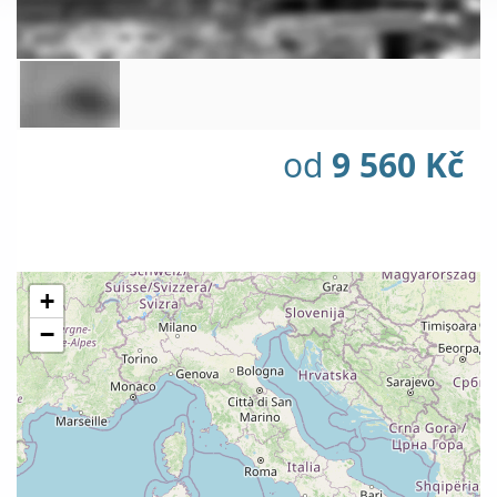
od
9 560 Kč
+
−