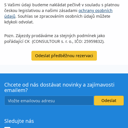
S Vašimi údaji budeme nakládat pečlivě v souladu s platnou
českou legislativou a našimi zásadami
ochrany osobních
údajů
. Souhlas se zpracováním osobních údajů můžete
kdykoli odvolat.
Pozn. Zájezdy prodáváme za stejných podmínek jako
pořádající CK (CONSULTOUR s. r. o., IČO: 25959832).
Odeslat předběžnou rezervaci
Chcete od nás dostávat novinky a zajímavosti
emailem?
Sledujte nás