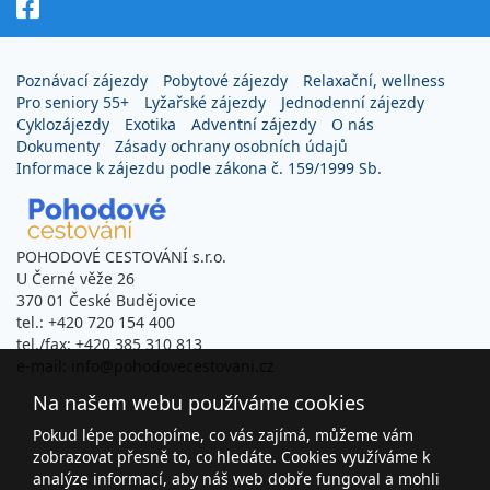
Poznávací zájezdy
Pobytové zájezdy
Relaxační, wellness
Pro seniory 55+
Lyžařské zájezdy
Jednodenní zájezdy
Cyklozájezdy
Exotika
Adventní zájezdy
O nás
Dokumenty
Zásady ochrany osobních údajů
Informace k zájezdu podle zákona č. 159/1999 Sb.
POHODOVÉ CESTOVÁNÍ s.r.o.
U Černé věže 26
370 01 České Budějovice
tel.: +420 720 154 400
tel./fax: +420 385 310 813
e-mail: info@pohodovecestovani.cz
Na našem webu používáme cookies
Pokud lépe pochopíme, co vás zajímá, můžeme vám
zobrazovat přesně to, co hledáte. Cookies využíváme k
analýze informací, aby náš web dobře fungoval a mohli