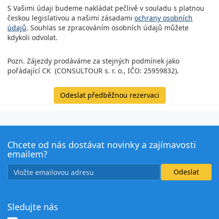
S Vašimi údaji budeme nakládat pečlivě v souladu s platnou
českou legislativou a našimi zásadami
ochrany osobních
údajů
. Souhlas se zpracováním osobních údajů můžete
kdykoli odvolat.
Pozn. Zájezdy prodáváme za stejných podmínek jako
pořádající CK (CONSULTOUR s. r. o., IČO: 25959832).
Odeslat předběžnou rezervaci
Chcete od nás dostávat novinky a zajímavosti
emailem?
Sledujte nás