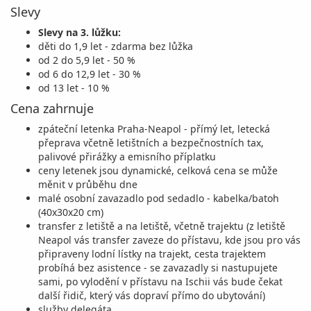
25 400 Kč
Slevy
objednej
cena za 8 dní (7 nocí)
Slevy na 3. lůžku:
září 2026
děti do 1,9 let - zdarma bez lůžka
od 2 do 5,9 let - 50 %
od 6 do 12,9 let - 30 %
07.09. - 14.09.26
snídaně
od 13 let - 10 %
pondělí - pondělí
letecky
Cena zahrnuje
27 500 Kč
zpáteční letenka Praha-Neapol - přímý let, letecká
objednej
cena za 8 dní (7 nocí)
přeprava včetně letištních a bezpečnostních tax,
palivové přirážky a emisního příplatku
14.09. - 21.09.26
snídaně
ceny letenek jsou dynamické, celková cena se může
pondělí - pondělí
letecky
měnit v průběhu dne
malé osobní zavazadlo pod sedadlo - kabelka/batoh
26 000 Kč
(40x30x20 cm)
objednej
cena za 8 dní (7 nocí)
transfer z letiště a na letiště, včetně trajektu (z letiště
Neapol vás transfer zaveze do přístavu, kde jsou pro vás
21.09. - 28.09.26
snídaně
připraveny lodní lístky na trajekt, cesta trajektem
pondělí - pondělí
letecky
probíhá bez asistence - se zavazadly si nastupujete
sami, po vylodění v přístavu na Ischii vás bude čekat
25 600 Kč
další řidič, který vás dopraví přímo do ubytování)
objednej
cena za 8 dní (7 nocí)
služby delegáta