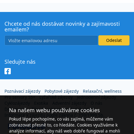
Chcete od nás dostávat novinky a zajímavosti
emailem?
Sledujte nás
Poznávací zájezdy
Pobytové zájezdy
Relaxační, wellness
Pro seniory 55+
Lyžařské zájezdy
Jednodenní zájezdy
Cyklozájezdy
Exotika
Adventní zájezdy
O nás
Dokumenty
Zásady ochrany osobních údajů
Na našem webu používáme cookies
Informace k zájezdu podle zákona č. 159/1999 Sb.
Pokud lépe pochopíme, co vás zajímá, můžeme vám
zobrazovat přesně to, co hledáte. Cookies využíváme k
analýze informací, aby náš web dobře fungoval a mohli