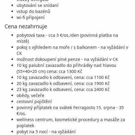
ubytování se snídaní
28.09. - 05.10.26
snídaně
vstup do bazénů
pondělí - pondělí
letecky
wi-fi připojení
22 200 Kč
Cena nezahrnuje
objednej
cena za 8 dní (7 nocí)
pobytová taxa - cca 3 €/os./den (povinná platba na
místě)
říjen 2026
pokoj s výhledem na moře / s balkonem - na vyžádání v
CK
05.10. - 12.10.26
možnost dokoupení plné penze - na vyžádání v CK
snídaně
10 kg palubní zavazadlo do přihrádky nad hlavou
pondělí - pondělí
letecky
(55×40×20 cm) cena: cca 1300 Kč
23 900 Kč
10 kg zavazadlo k odbavení, cena: cca 1100 Kč
objednej
20 kg zavazadlo k odbavení, cena: cca 1900 Kč
cena za 8 dní (7 nocí)
23 kg zavazadlo k odbavení, cena: cca 2400 Kč
12.10. - 19.10.26
snídaně
obědy, večeře
cestovní pojištění
pondělí - pondělí
letecky
povinný příplatek na svátek Ferragosto 15. srpna - 35
22 100 Kč
€/os.
objednej
cena za 8 dní (7 nocí)
wellness centrum, kosmetické procedury a masáže za
poplatek
pobyt na 5 nocí - na vyžádání