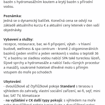
bazén s hydromasážním koutem a krytý bazén s přírodní
vodou.
Poznámka:
Jedná se o dynamický balíček. Konečná cena se odvíjí na
základě aktuálního kurzu € a aktuální ceny letenek v den vaší
objednávky.
Vybavení a služby:
recepce, restaurace, bar, wi-fi připojení, výtah - v hlavní
budově, wellness & spa centrum - kromě 2 oligominerálních
bazénů (jeden vnitřní a jeden venkovní) s vodou o teplotě 36
°C a bazénu se sladkou vodou nabízí SPA také tureckou lázeň,
šíjové sprchy a hydromasáže a nabízí řadu různých procedur
a masáží), soukromé hotelové dřevěné molo s přímým
vstupem do moře po schodech
Ubytování:
- dvoulůžkové až čtyřlůžkové pokoje
Standard
s terasou s
výhledem do zahrady, vlastní sociální zařízení, wi-fi, sejf, mini
bar, SAT TV, klimatizace
-
na vyžádání v CK další typy pokojů
: s výhledem na moře
nebo dvoulůžkové pokoje Junior Suite a dvoulůžkový pokoj