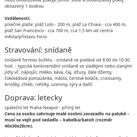
obsazený 1 osobou
Vzdálenosti:
písečné pláže: pláž Lido - 200 m, pláž La Chiaia - cca 400 m,
pláž San Francesco - cca 700 m, cca 1,5 km od centra
města/přístavu Forio
Stravování: snídaně
snídaně formou bufetu - snídaně se podává od 8:00 do 10:30
hod. - typická kontinentální snídaně se sladkými nebo slanými
jídly vč. nápojůi; mléko, káva, čaj, džusy, dále džemy,
čokoládová pomazánka, máslo, čerstvé koláče, croissanty,
briošky, chléb, rohlíky, uzeniny, sýry a další
Doprava: letecky
zpáteční let Praha-Neapol - přímý let
Cena za osobu zahrnuje malé osobní zavazadlo na palubě –
musí se vejít pod sedadlo – kabelka/batoh (rozměr
40x30x20cm).