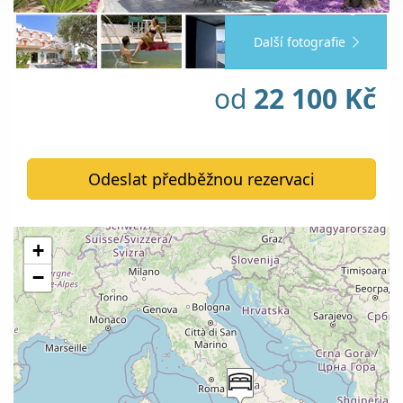
Další fotografie
od
22 100 Kč
Odeslat předběžnou rezervaci
+
−