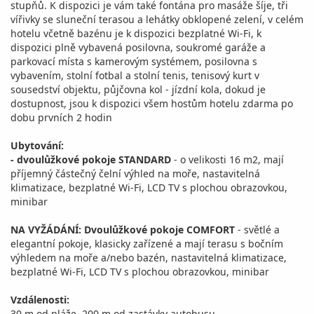
stupňů. K dispozici je vám také fontána pro masáže šíje, tři
vířivky se sluneční terasou a lehátky obklopené zelení, v celém
hotelu včetně bazénu je k dispozici bezplatné Wi-Fi, k
dispozici plně vybavená posilovna, soukromé garáže a
parkovací místa s kamerovým systémem, posilovna s
vybavením, stolní fotbal a stolní tenis, tenisový kurt v
sousedství objektu, půjčovna kol - jízdní kola, dokud je
dostupnost, jsou k dispozici všem hostům hotelu zdarma po
dobu prvních 2 hodin
Ubytování:
- dvoulůžkové pokoje STANDARD
- o velikosti 16 m2, mají
příjemný částečný čelní výhled na moře, nastavitelná
klimatizace, bezplatné Wi-Fi, LCD TV s plochou obrazovkou,
minibar
NA VYŽÁDÁNÍ: Dvoulůžkové pokoje COMFORT
- světlé a
elegantní pokoje, klasicky zařízené a mají terasu s bočním
výhledem na moře a/nebo bazén, nastavitelná klimatizace,
bezplatné Wi-Fi, LCD TV s plochou obrazovkou, minibar
Vzdálenosti:
30 m od pláže, 200 m od zastávky autobusu