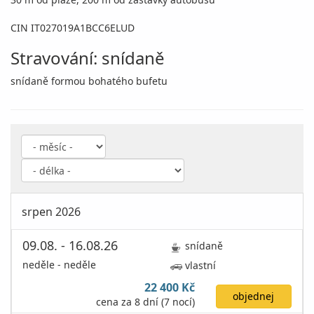
CIN IT027019A1BCC6ELUD
Stravování: snídaně
snídaně formou bohatého bufetu
srpen 2026
09.08. - 16.08.26
snídaně
neděle - neděle
vlastní
22 400 Kč
objednej
cena za 8 dní (7 nocí)