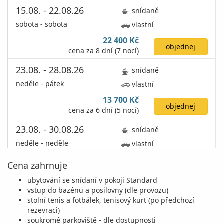
15.08. - 22.08.26
snídaně
sobota - sobota
vlastní
22 400 Kč
objednej
cena za 8 dní (7 nocí)
23.08. - 28.08.26
snídaně
neděle - pátek
vlastní
13 700 Kč
objednej
cena za 6 dní (5 nocí)
23.08. - 30.08.26
snídaně
neděle - neděle
vlastní
19 200 Kč
Cena zahrnuje
objednej
cena za 8 dní (7 nocí)
ubytování se snídaní v pokoji Standard
30.08. - 02.09.26
snídaně
vstup do bazénu a posilovny (dle provozu)
stolní tenis a fotbálek, tenisový kurt (po předchozí
neděle - středa
vlastní
rezevraci)
6 200 Kč
soukromé parkoviště - dle dostupnosti