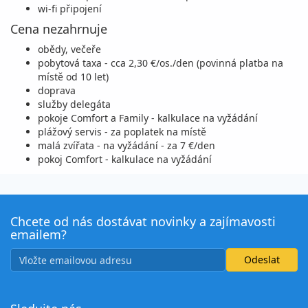
objednej
cena za 4 dny (3 noci)
wi-fi připojení
Cena nezahrnuje
30.08. - 03.09.26
snídaně
obědy, večeře
neděle - čtvrtek
vlastní
pobytová taxa - cca 2,30 €/os./den (povinná platba na
8 300 Kč
místě od 10 let)
objednej
cena za 5 dní (4 noci)
doprava
služby delegáta
30.08. - 04.09.26
snídaně
pokoje Comfort a Family - kalkulace na vyžádání
plážový servis - za poplatek na místě
neděle - pátek
vlastní
malá zvířata - na vyžádání - za 7 €/den
10 400 Kč
pokoj Comfort - kalkulace na vyžádání
objednej
cena za 6 dní (5 nocí)
30.08. - 06.09.26
snídaně
neděle - neděle
vlastní
Chcete od nás dostávat novinky a zajímavosti
emailem?
14 500 Kč
objednej
cena za 8 dní (7 nocí)
září 2026