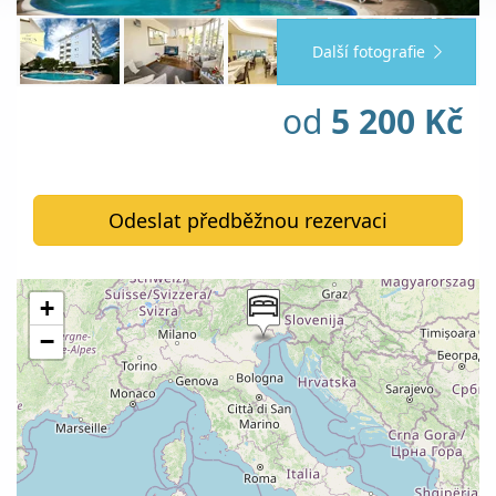
Další fotografie
od
5 200 Kč
Odeslat předběžnou rezervaci
+
−