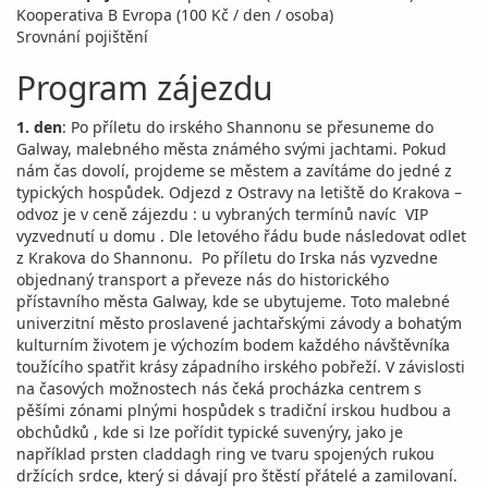
Kooperativa B Evropa (100 Kč / den / osoba)
Srovnání pojištění
Program zájezdu
1. den
: Po příletu do irského Shannonu se přesuneme do
Galway, malebného města známého svými jachtami. Pokud
nám čas dovolí, projdeme se městem a zavítáme do jedné z
typických hospůdek. Odjezd z Ostravy na letiště do Krakova –
odvoz je v ceně zájezdu : u vybraných termínů navíc VIP
vyzvednutí u domu . Dle letového řádu bude následovat odlet
z Krakova do Shannonu. Po příletu do Irska nás vyzvedne
objednaný transport a převeze nás do historického
přístavního města Galway, kde se ubytujeme. Toto malebné
univerzitní město proslavené jachtařskými závody a bohatým
kulturním životem je výchozím bodem každého návštěvníka
toužícího spatřit krásy západního irského pobřeží. V závislosti
na časových možnostech nás čeká procházka centrem s
pěšími zónami plnými hospůdek s tradiční irskou hudbou a
obchůdků , kde si lze pořídit typické suvenýry, jako je
například prsten claddagh ring ve tvaru spojených rukou
držících srdce, který si dávají pro štěstí přátelé a zamilovaní.