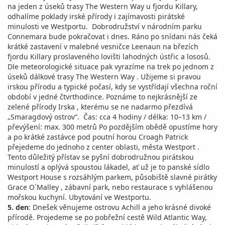
na jeden z úseků trasy The Western Way u fjordu Killary,
odhalíme poklady irské přírody i zajímavosti pirátské
minulosti ve Westportu. Dobrodružství v národním parku
Connemara bude pokračovat i dnes. Ráno po snídani nás čeká
krátké zastavení v malebné vesničce Leenaun na březích
fjordu Killary proslaveného lovišti lahodných ústřic a lososů.
Dle meteorologické situace pak vyrazíme na trek po jednom z
úseků dálkové trasy The Western Way . Užijeme si pravou
irskou přírodu a typické počasí, kdy se vystřídají všechna roční
období v jedné čtvrthodince. Poznáme to nejkrásnější ze
zelené přírody Irska , kterému se ne nadarmo přezdívá
„Smaragdový ostrov“. Čas: cca 4 hodiny / délka: 10–13 km /
převýšení: max. 300 metrů Po pozdějším obědě opustíme hory
a po krátké zastávce pod poutní horou Croagh Patrick
přejedeme do jednoho z center oblasti, města Westport .
Tento důležitý přístav se pyšní dobrodružnou pirátskou
minulostí a oplývá spoustou lákadel, ať už je to panské sídlo
Westport House s rozsáhlým parkem, působiště slavné pirátky
Grace O´Malley , zábavní park, nebo restaurace s vyhlášenou
mořskou kuchyní. Ubytování ve Westportu.
5. den
: Dnešek věnujeme ostrovu Achill a jeho krásné divoké
přírodě. Projedeme se po pobřežní cestě Wild Atlantic Way,