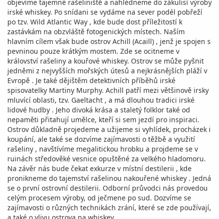
objevíme tajemné rašeliniště a nahlédneme do zákulisí výroby
irské whiskey. Po snídani se vydáme na sever podél pobřeží
po tzv. Wild Atlantic Way , kde bude dost příležitostí k
zastávkám na obzvláště fotogenických místech. Naším
hlavním cílem však bude ostrov Achill (Acaill) , jenž je spojen s
pevninou pouze krátkým mostem. Zde se ocitneme v
království rašeliny a kouřové whiskey. Ostrov se může pyšnit
jedněmi z nejvyšších mořských útesů a nejkrásnějších pláží v
Evropě . Je také dějištěm detektivních příběhů irské
spisovatelky Martiny Murphy. Achill patří mezi většinově irsky
mluvící oblasti, tzv. Gaeltacht , a má dlouhou tradici irské
lidové hudby . Jeho divoká krása a staletý folklor také od
nepaměti přitahují umělce, kteří si sem jezdí pro inspiraci.
Ostrov důkladně projedeme a užijeme si vyhlídek, procházek i
koupání, ale také se dozvíme zajímavosti o těžbě a využití
rašeliny , navštívíme megalitickou hrobku a projdeme se v
ruinách středověké vesnice opuštěné za velkého hladomoru.
Na závěr nás bude čekat exkurze v místní destilerii , kde
pronikneme do tajemství rašelinou nakouřené whiskey . Jedná
se o první ostrovní destilerii. Odborní průvodci nás provedou
celým procesem výroby, od ječmene po sud. Dozvíme se
zajímavosti o různých technikách zrání, které se zde používají,
a také o vlivu ostrova na whiskey .