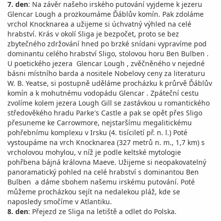
7. den
: Na závěr našeho irského putování vyjdeme k jezeru
Glencar Lough a prozkoumáme Ďáblův komín. Pak zdoláme
vrchol Knocknarea a užijeme si úchvatný výhled na celé
hrabství. Krás v okolí Sliga je bezpočet, proto se bez
zbytečného zdržování hned po brzké snídani vypravíme pod
dominantu celého hrabství Sligo, stolovou horu Ben Bulben .
U poetického jezera Glencar Lough , zvěčněného v nejedné
básni místního barda a nositele Nobelovy ceny za literaturu
W. B. Yeatse, si postupně uděláme procházku k průrvě Ďáblův
komín a k mohutnému vodopádu Glencar . Zpáteční cestu
zvolíme kolem jezera Lough Gill se zastávkou u romantického
středověkého hradu Parke's Castle a pak se opět přes Sligo
přesuneme ke Carrowmore, nejstaršímu megalitickému
pohřebnímu komplexu v Irsku (4. tisíciletí př. n. l.) Poté
vystoupáme na vrch Knocknarea (327 metrů n. m., 1,7 km) s
vrcholovou mohylou, v níž je podle keltské mytologie
pohřbena bájná královna Maeve. Užijeme si neopakovatelný
panoramatický pohled na celé hrabství s dominantou Ben
Bulben a dáme sbohem našemu irskému putování. Poté
můžeme procházkou sejít na nedalekou pláž, kde se
naposledy smočíme v Atlantiku.
8. den
: Přejezd ze Sliga na letiště a odlet do Polska.