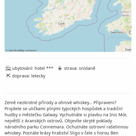
©
OpenStreetMap
contributors
ubytování: hotel ***
strava: snídaně
doprava: letecky
Země nezkrotné přírody a ohnivé whiskey… Připraveni?
Projdete se uličkami plnými typických hospůdek a tradiční
hudby v městečku Galway. Vychutnáte si plavbu na Inis Mór,
největší z Aranských ostrovů. Objevíte skryté poklady
národního parku Connemara. Ochutnáte ostrovní rašelinnou
whiskey. Poznáte krásy hrabství Sligo v čele s horou Ben