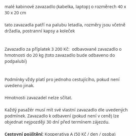
malé kabinové zavazadlo (kabelka, laptop) o rozměrech 40 x
30 x 20 cm
tato zavazadla patří na palubu letadla, rozměry jsou včetně
držadla, postranní kapsy a koleček
Zavazadlo za příplatek 3 200 Kč: odbavované zavazadlo o
hmotnosti do 20 kg (toto zavazadlo bude odbaveno do
podpalubí)
Podmínky vždy platí pro jednoho cestujícího, pokud není
uvedeno jinak.
Hmotnosti zavazadel nelze sčítat.
Každý pasažér musí mít své vlastní zavazadlo dle uvedených
podmínek. Zavazadlo k odbavení (pokud není v ceně) lze
objednat nejpozději 30 dní před termínem zájezdu.
Cestovní pojištění:
Kooperativa A (50 Kč / den / osoba)