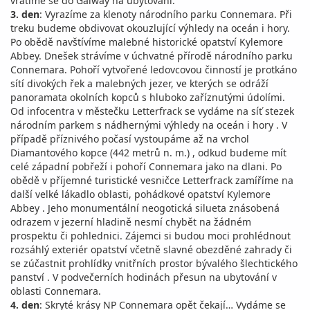
vrátíme se do Galway na ubytování.
3. den
: Vyrazíme za klenoty národního parku Connemara. Při
treku budeme obdivovat okouzlující výhledy na oceán i hory.
Po obědě navštívíme malebné historické opatství Kylemore
Abbey. Dnešek strávíme v úchvatné přírodě národního parku
Connemara. Pohoří vytvořené ledovcovou činností je protkáno
sítí divokých řek a malebných jezer, ve kterých se odráží
panoramata okolních kopců s hluboko zaříznutými údolími.
Od infocentra v městečku Letterfrack se vydáme na síť stezek
národním parkem s nádhernými výhledy na oceán i hory . V
případě příznivého počasí vystoupáme až na vrchol
Diamantového kopce (442 metrů n. m.) , odkud budeme mít
celé západní pobřeží i pohoří Connemara jako na dlani. Po
obědě v příjemné turistické vesničce Letterfrack zamíříme na
další velké lákadlo oblasti, pohádkové opatství Kylemore
Abbey . Jeho monumentální neogotická silueta znásobená
odrazem v jezerní hladině nesmí chybět na žádném
prospektu či pohlednici. Zájemci si budou moci prohlédnout
rozsáhlý exteriér opatství včetně slavné obezděné zahrady či
se zúčastnit prohlídky vnitřních prostor bývalého šlechtického
panství . V podvečerních hodinách přesun na ubytování v
oblasti Connemara.
4. den
: Skryté krásy NP Connemara opět čekají… Vydáme se