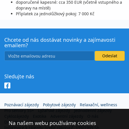
doporučené kapesné: cca 350 EUR (včetně vstupného a
dopravy na místě)
Příplatek za jednolůžkový pokoj: 7 000 Kč
Chcete od nás dostávat novinky a zajímavosti
emailem?
Sledujte nás
Poznávací zájezdy
Pobytové zájezdy
Relaxační, wellness
Pro seniory 55+
Lyžařské zájezdy
Jednodenní zájezdy
Cyklozájezdy
Exotika
Adventní zájezdy
O nás
Dokumenty
Zásady ochrany osobních údajů
Na našem webu používáme cookies
Informace k zájezdu podle zákona č. 159/1999 Sb.