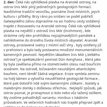
2. den
: Čeká nás vyhlídková plavba na Aranské ostrovy, na
ostrov Inis Mór plný jedinečných geologických formací.
Navštívíme tradiční vesničku, poznáme život místních, jejich
kulturu i příběhy. Brzy ráno po snídani se podél pobřeží
Galwayského zálivu dopravíme na asi hodinu cesty vzdálený
trajekt z Rossaveelu na Aranské ostrovy. Čeká nás vyhlídková
plavba na největší z ostrovů Inis Mór (Inishmore) , kde
strávíme celý den prohlídkou nejzajímavějších památek a
nahlédneme do drsného života místních obyvatel. Aranské
ostrovy, proslavené svetry z místní ovčí vlny , byly osídleny již
v prehistorii a bylo tady postaveno množství monumentálních
kamenných pevností. Největším lákadlem Inis Mór („Velkého
ostrova“) je spektakulární pevnost Dún Aonghasa , která jako
by byla zavěšena přímo na stometrovém útesu nad bouřícím
oceánem. Na ostrově, bičovaném neustálými atlantickými
bouřemi, není téměř žádná vegetace. Eroze vymlela zeminu
na holý kámen a vytvořila neuvěřitelné geologické formace ,
které pak dotvořili lidé svými kamennými zídkami , kostely a
malebnými domky s doškovou střechou . Nejlepší způsob, jak
ostrov poznat, je pronajmout si kolo nebo vůz tažený oslíkem.
My zvolíme pohodlnější variantu: minibus s lokálním
průvodcem. Ve večerních hodinách nás trajekt přepraví zpět a