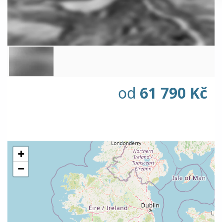
od
61 790 Kč
+
−