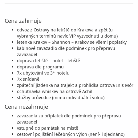
Cena zahrnuje
odvoz z Ostravy na letiště do Krakova a zpět (u
vybraných termínů navíc VIP vyzvednutí u domu)
letenka Krakov – Shannon – Krakov se všemi poplatky
kabinové zavazadlo dle podmínek pro přepravu
zavazadel
doprava letiště – hotel – letiště
doprava dle programu
7x ubytování ve 3* hotelu
7x snídaně
zpáteční jízdenka na trajekt a prohlídka ostrova Inis Mór
ochutnávka whiskey na ostrově Achill
služby průvodce (mimo individuální volno)
Cena nezahrnuje
zavazadla za příplatek dle podmínek pro přepravu
zavazadel
vstupné do památek na místě
cestovní pojištění léčebných výloh (není-li sjednáno)