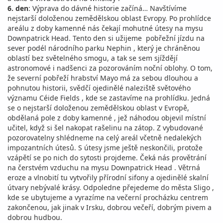
6. den
: Výprava do dávné historie začíná… Navštívíme
nejstarší doloženou zemědělskou oblast Evropy. Po prohlídce
areálu z doby kamenné nás čekají mohutné útesy na mysu
Downpatrick Head. Tento den si užijeme pobřežní jízdu na
sever podél národního parku Nephin , který je chráněnou
oblastí bez světelného smogu, a tak se sem sjíždějí
astronomové i nadšenci za pozorováním noční oblohy. O tom,
že severní pobřeží hrabství Mayo má za sebou dlouhou a
pohnutou historii, svědčí ojedinělé naleziště světového
významu Céide Fields , kde se zastavíme na prohlídku. Jedná
se o nejstarší doloženou zemědělskou oblast v Evropě,
obdělaná pole z doby kamenné , jež náhodou objevil místní
učitel, když si šel nakopat rašelinu na zátop. Z vybudované
pozorovatelny shlédneme na celý areál včetně nedalekých
impozantních útesů. S útesy jsme ještě neskončili, protože
vzápětí se po nich do sytosti projdeme. Čeká nás provětrání
na čerstvém vzduchu na mysu Downpatrick Head . Větrná
eroze a vlnobití tu vytvořily přírodní sifony a ojedinělé skalní
útvary nebývalé krásy. Odpoledne přejedeme do města Sligo ,
kde se ubytujeme a vyrazíme na večerní procházku centrem
zakončenou, jak jinak v Irsku, dobrou večeří, dobrým pivem a
dobrou hudbou.