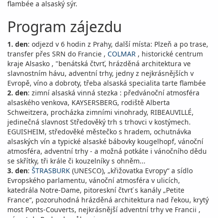
flambée a alsaský sýr.
Program zájezdu
1. den
: odjezd v 6 hodin z Prahy, další místa: Plzeň a po trase,
transfer přes SRN do Francie ,
COLMAR
, historické centrum
kraje Alsasko , "benátská čtvrť, hrázděná architektura ve
slavnostním hávu, adventní trhy, jedny z nejkrásnějších v
Evropě, víno a dobroty, třeba alsaská specialita tarte flambée
2. den
: zimní alsaská vinná stezka : předvánoční atmosféra
alsaského venkova, KAYSERSBERG, rodiště Alberta
Schweitzera, procházka zimními vinohrady, RIBEAUVILLÉ,
jedinečná slavnost Středověký trh s trhovci v kostýmech.
EGUISHEIM, středověké městečko s hradem, ochutnávka
alsaských vín a typické alsaské bábovky kougelhopf, vánoční
atmosféra, adventní trhy - a možná potkáte i vánočního dědu
se skřítky, tři krále či kouzelníky s ohněm...
3. den
:
ŠTRASBURK
(UNESCO), „křižovatka Evropy“ a sídlo
Evropského parlamentu, vánoční atmosféra v ulicích,
katedrála Notre-Dame, pitoreskní čtvrť s kanály „Petite
France“, pozoruhodná hrázděná architektura nad řekou, krytý
most Ponts-Couverts, nejkrásnější adventní trhy ve Francii ,