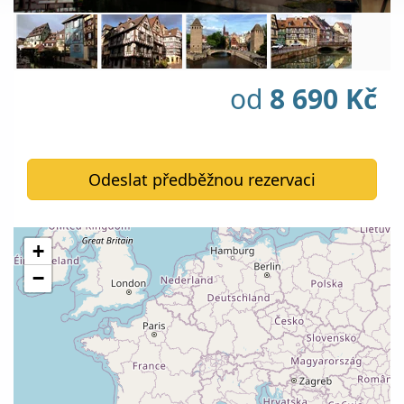
od
8 690 Kč
Odeslat předběžnou rezervaci
+
−