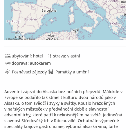
©
OpenStreetMap
contributors
ubytování: hotel
strava: vlastní
doprava: autokarem
Poznávací zájezdy
Památky a umění
Adventní zájezd do Alsaska bez nočních přejezdů. Málokde v
Evropě se podařilo tak stmelit kulturu dvou národů jako v
Alsasku, o tom svědčí i zvyky a svátky. Kouzlo hrázděných
vinařských městeček v předvánoční době a slavnostní
adventní trhy, které patří k nekrásnějším na světě. Jedinečná
slavnost Středověký trh v Ribeauvillé. Ochutnáte výjimečné
speciality krajové gastronomie, výborná alsaská vína, tarte