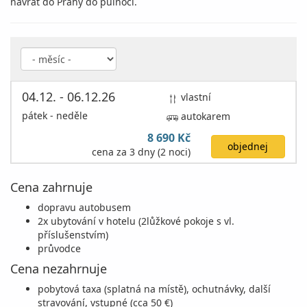
návrat do Prahy do půlnoci.
04.12. - 06.12.26
vlastní
pátek - neděle
autokarem
8 690 Kč
objednej
cena za 3 dny (2 noci)
Cena zahrnuje
dopravu autobusem
2x ubytování v hotelu (2lůžkové pokoje s vl.
příslušenstvím)
průvodce
Cena nezahrnuje
pobytová taxa (splatná na místě), ochutnávky, další
stravování, vstupné (cca 50 €)