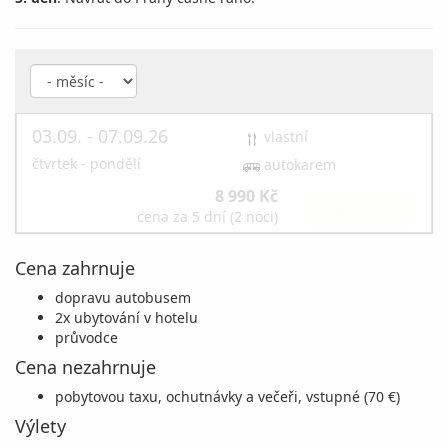
03.09. - 07.09.26
vlastní
čtvrtek - pondělí
autokarem
8 990 Kč
vyprodáno
cena za 5 dní (2 noci)
Cena zahrnuje
dopravu autobusem
2x ubytování v hotelu
průvodce
Cena nezahrnuje
pobytovou taxu, ochutnávky a večeři, vstupné (70 €)
Výlety