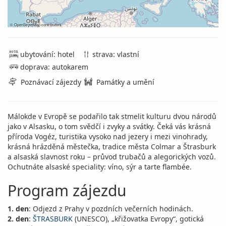
©
OpenStreetMap
contributors
ubytování: hotel
strava: vlastní
doprava: autokarem
Poznávací zájezdy
Památky a umění
Málokde v Evropě se podařilo tak stmelit kulturu dvou národů
jako v Alsasku, o tom svědčí i zvyky a svátky. Čeká vás krásná
příroda Vogéz, turistika vysoko nad jezery i mezi vinohrady,
krásná hrázděná městečka, tradice města Colmar a Štrasburk
a alsaská slavnost roku – průvod trubačů a alegorických vozů.
Ochutnáte alsaské speciality: víno, sýr a tarte flambée.
Program zájezdu
1. den
: Odjezd z Prahy v pozdních večerních hodinách.
2. den
:
ŠTRASBURK
(UNESCO), „křižovatka Evropy“, gotická