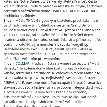
katedrála Notre Dame, čtvrť s kanály „Petite France“. Cesta
krajem Obernai, rodiště patronky Alsaska sv. Otýlie, zachovalé
centrum s hrázděnými domy. Hrad HAUT-KOENIGSBOURG,
prohlídka a výhledy.
3. den
: Město THANN s gotickým kostelem, procházka mezi
vinohrady, selský trh. Vyhlídková cesta na Grand Ballon,
nejvyšší vrchol Vogéz, lehká turistika - jezera Lac Blanc a Lac
Vert. ÉGUISHEIM, středověké město s hrázděnými domy,
hradem a ulicemi do kruhu, ochutnávka vína přímo u vinaře,
včelích produktů, sýra münster a bábovky kougelhopf.
Hrázděné město KAYSERSBERG, fakult. večeře – alsaská
specialita tarte flambée. TURCKHEIM, malebné renesanční
městečko s večerním překvapením.
4. den
:
COLMAR
: tradice města na vinné stezce, čtvrť "Malé
Benátky", hrázděné domy plné květů, projížďka lodí po
kanále, muzeum Unterlinden se vzácným oltářem Matthiase
Grünewalda. RIQUEWIHR, nejkrásnější ves na vinné stezce.
RIBEAUVILLÉ, půvabné městečko na úpatí tří hradů, vinařská
slavnost trubačů a festival vína s průvodem alegorických vozů
a rytířů na koních… a víno teče v kašně pro každého,
ochutnáte místní víno a sýry. Pro milovníky klidu variantně
turistika mezi hrady a vinicemi. Pozdě večer odjezd.
5. den
: Návrat do Prahy časně ráno.