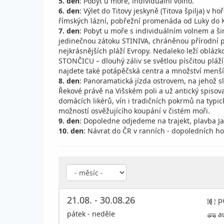
5. den
: Pobyt u moře, individuální volno.
6. den
: Výlet do Titovy jeskyně (Titova špilja) v
římských lázní, pobřežní promenáda od Luky do Ku
7. den
: Pobyt u moře s individuálním volnem a ši
jedinečnou zátoku STINIVA, chráněnou přírodní 
nejkrásnějších pláží Evropy. Nedaleko leží oblá
STONČICU – dlouhý záliv se světlou písčitou pláží
najdete také potápěčská centra a množství menších
8. den
: Panoramatická jízda ostrovem, na jehož sl
Řekové právě na Višském poli a už antický spisova
domácích likérů, vín i tradičních pokrmů na typic
možností osvěžujícího koupání v čistém moři.
9. den
: Dopoledne odjedeme na trajekt, plavba
10. den
: Návrat do ČR v ranních - dopoledních h
21.08. - 30.08.26
p
pátek - neděle
a