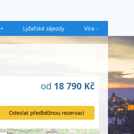
5+
Lyžařské zájezdy
Více
od
18 790 Kč
Odeslat předběžnou rezervaci