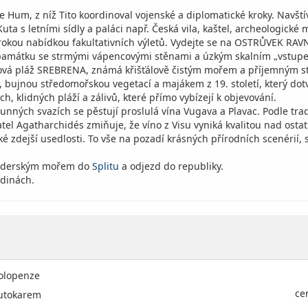
 hoře Hum, z níž Tito koordinoval vojenské a diplomatické kroky. Nav
ta s letními sídly a paláci např. Česká vila, kaštel, archeologické
rokou nabídkou fakultativních výletů. Vydejte se na OSTRŮVEK RAVN
památku se strmými vápencovými stěnami a úzkým skalním „vstupe
zková pláž SREBRENA, známá křišťálově čistým mořem a příjemným st
, bujnou středomořskou vegetací a majákem z 19. století, který dot
, klidných pláží a zálivů, které přímo vybízejí k objevování.
unných svazích se pěstují proslulá vína Vugava a Plavac. Podle tra
tel Agatharchidés zmiňuje, že víno z Visu vyniká kvalitou nad osta
ké zdejší usedlosti. To vše na pozadí krásných přírodních scenérií, 
 Jaderským mořem do
Splitu
a odjezd do republiky.
odinách.
olopenze
ce
utokarem