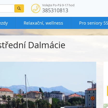
Volejte Po-Pá 9-17 hod
Vyhledat
385310813
ezdy
Relaxační, wellness
Pro seniory 5
 střední Dalmácie