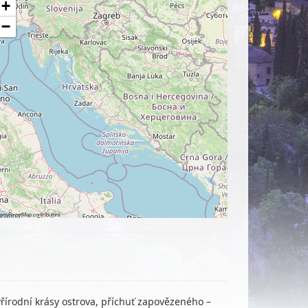
+
−
penStreetMap
contributors
Přírodní krásy ostrova, příchuť zapovězeného –