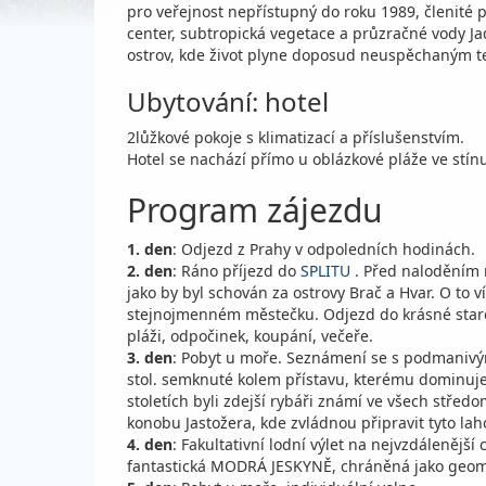
pro veřejnost nepřístupný do roku 1989, členité 
center, subtropická vegetace a průzračné vody J
ostrov, kde život plyne doposud neuspěchaným 
Ubytování: hotel
2lůžkové pokoje s klimatizací a příslušenstvím.
Hotel se nachází přímo u oblázkové pláže ve stínu
Program zájezdu
1. den
: Odjezd z Prahy v odpoledních hodinách.
2. den
: Ráno příjezd do
SPLITU
. Před naloděním n
jako by byl schován za ostrovy Brač a Hvar. O to 
stejnojmenném městečku. Odjezd do krásné sta
pláži, odpočinek, koupání, večeře.
3. den
: Pobyt u moře. Seznámení se s podmani
stol. semknuté kolem přístavu, kterému dominu
stoletích byli zdejší rybáři známí ve všech střed
konobu Jastožera, kde zvládnou připravit tyto l
4. den
: Fakultativní lodní výlet na nejvzdálenějš
fantastická MODRÁ JESKYNĚ, chráněná jako geomor