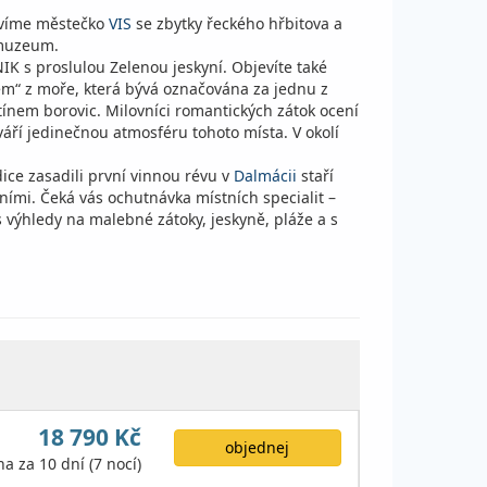
štívíme městečko
VIS
se zbytky řeckého hřbitova a
 muzeum.
IK s proslulou Zelenou jeskyní. Objevíte také
m“ z moře, která bývá označována za jednu z
ínem borovic. Milovníci romantických zátok ocení
váří jedinečnou atmosféru tohoto místa. V okolí
dice zasadili první vinnou révu v
Dalmácii
staří
tními. Čeká vás ochutnávka místních specialit –
s výhledy na malebné zátoky, jeskyně, pláže a s
18 790 Kč
objednej
na za 10 dní (7 nocí)