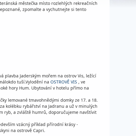
iteránská městečka místo rozlehlých rekreačních
epoznané, zpomalte a vychutnejte si tento
vá plavba Jaderským mořem na ostrov Vis, ležící
 málokdo tuší.Vylodění na
OSTROVĚ VIS
, ve
vysoké hory Hum. Ubytování v hotelu přímo na
uličky lemované tmavohnědými domky ze 17. a 18.
za kolébku rybářství na Jadranu a už v minulých
kům ryb, a zvláště humrů, doporučujeme navštívit
edevším vzácný příklad přírodní krásy -
kyni na ostrově Capri.