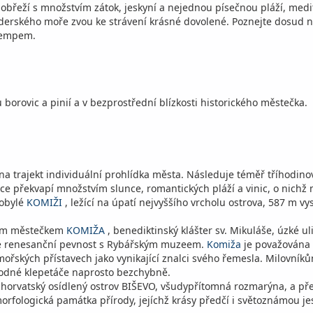
pobřeží s množstvím zátok, jeskyní a nejednou písečnou pláží, med
aderského moře zvou ke strávení krásné dovolené. Poznejte dosud n
tempem.
 borovic a pinií a v bezprostřední blízkosti historického městečka.
a trajekt individuální prohlídka města. Následuje téměř tříhodino
více překvapí množstvím slunce, romantických pláží a vinic, o nichž
robylé
KOMIŽI
, ležící na úpatí nejvyššího vrcholu ostrova, 587 m 
vým městečkem
KOMIŽA
, benediktinský klášter sv. Mikuláše, úzké 
je renesanční pevnost s Rybářským muzeem.
Komiža
je považována 
omořských přístavech jako vynikající znalci svého řemesla. Milovní
ahodné klepetáče naprosto bezchybně.
í chorvatský osídlený ostrov BIŠEVO, všudypřítomná rozmarýna, a př
fologická památka přírody, jejíchž krásy předčí i světoznámou jes