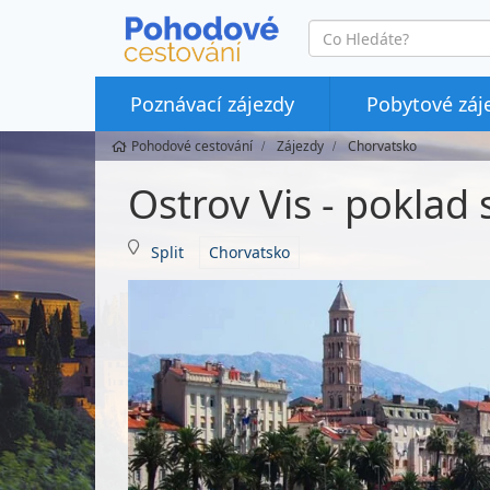
co
hledáte
Poznávací zájezdy
Pobytové záj
Pohodové cestování
Zájezdy
Chorvatsko
Ostrov Vis - poklad
Split
Chorvatsko