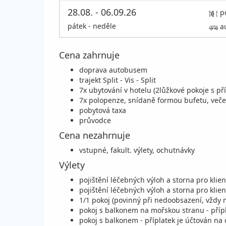
28.08. - 06.09.26
p
pátek - neděle
a
Cena zahrnuje
doprava autobusem
trajekt Split - Vis - Split
7x ubytování v hotelu (2lůžkové pokoje s pří
7x polopenze, snídaně formou bufetu, veče
pobytová taxa
průvodce
Cena nezahrnuje
vstupné, fakult. výlety, ochutnávky
Výlety
pojištění léčebných výloh a storna pro klien
pojištění léčebných výloh a storna pro klien
1/1 pokoj (povinný při nedoobsazení, vždy 
pokoj s balkonem na mořskou stranu - přípl
pokoj s balkonem - příplatek je účtován na 