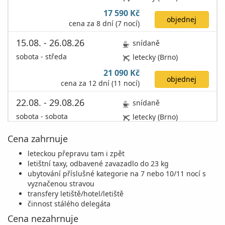
17 590 Kč
objednej
cena za 8 dní (7 nocí)
15.08. - 26.08.26
snídaně
sobota - středa
letecky (Brno)
21 090 Kč
objednej
cena za 12 dní (11 nocí)
22.08. - 29.08.26
snídaně
sobota - sobota
letecky (Brno)
16 290 Kč
Cena zahrnuje
objednej
cena za 8 dní (7 nocí)
leteckou přepravu tam i zpět
26.08. - 05.09.26
snídaně
letištní taxy, odbavené zavazadlo do 23 kg
ubytování příslušné kategorie na 7 nebo 10/11 nocí s
středa - sobota
letecky (Brno)
vyznačenou stravou
17 379 Kč
transfery letiště/hotel/letiště
vyprodáno
cena za 11 dní (10 nocí)
činnost stálého delegáta
Cena nezahrnuje
29.08. - 05.09.26
snídaně