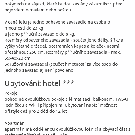
pokynech na zájezd, které budou zaslány zákazníkovi před
odjezdem e-mailem nebo poštou.
V ceně letu je jedno odbavené zavazadlo na osobu o
hmotnosti do 23 kg
a jedno příruční zavazadlo do 8 kg.
Rozměry odbaveného zavazadla - součet jeho délky, šířky a
výšky včetně držadel, postranních kapes a koleček nesmí
přesáhnout 250 cm. Rozměry příručního zavazadla - max.
55x40x23 cm.
Sdružování zavazadel (součet hmotností za více osob do
jednoho zavazadla) není povoleno.
Ubytování: hotel ***
Pokoje
pohodlné dvoulůžkové pokoje s klimatizací, balkonem, TV/SAT,
ledničkou a Wi-Fi připojením. Ubytování nabízí možnost
přistýlek až pro 2 děti do 12 let
Apartmán
apartmán má oddělenou dvoulůžkovou ložnicí a obývací část s