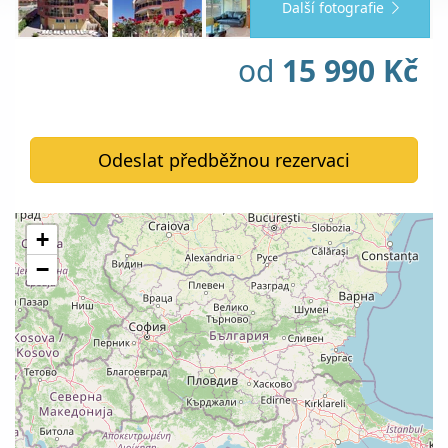
Další fotografie
od
15 990 Kč
Odeslat předběžnou rezervaci
+
−