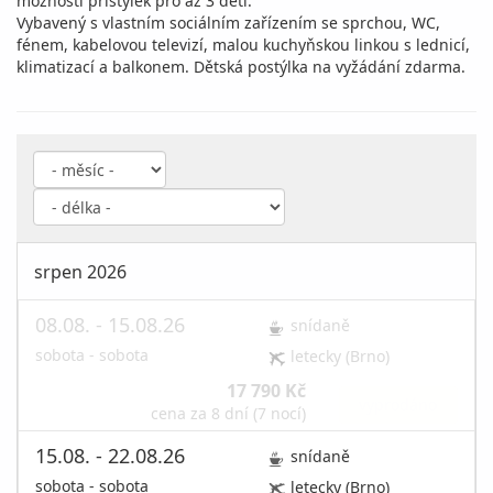
možností přistýlek pro až 3 děti.
Vybavený s vlastním sociálním zařízením se sprchou, WC,
fénem, kabelovou televizí, malou kuchyňskou linkou s lednicí,
klimatizací a balkonem. Dětská postýlka na vyžádání zdarma.
srpen 2026
08.08. - 15.08.26
snídaně
sobota - sobota
letecky (Brno)
17 790 Kč
vyprodáno
cena za 8 dní (7 nocí)
15.08. - 22.08.26
snídaně
sobota - sobota
letecky (Brno)