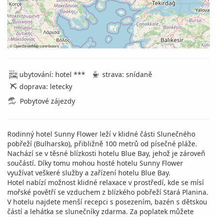
©
OpenStreetMap
contributors
ubytování: hotel ***
strava: snídaně
doprava: letecky
Pobytové zájezdy
Rodinný hotel Sunny Flower leží v klidné části Slunečného
pobřeží (Bulharsko), přibližně 100 metrů od písečné pláže.
Nachází se v těsné blízkosti hotelu Blue Bay, jehož je zároveň
součástí. Díky tomu mohou hosté hotelu Sunny Flower
využívat veškeré služby a zařízení hotelu Blue Bay.
Hotel nabízí možnost klidné relaxace v prostředí, kde se mísí
mořské povětří se vzduchem z blízkého pobřeží Stará Planina.
V hotelu najdete menší recepci s posezením, bazén s dětskou
částí a lehátka se slunečníky zdarma. Za poplatek můžete