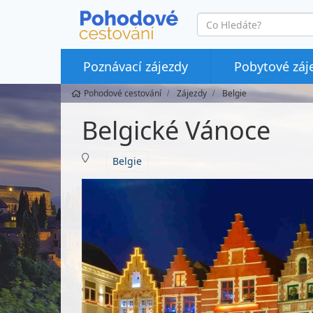
co
hledáte
Poznávací zájezdy
Pobytové záj
Pohodové cestování
Zájezdy
Belgie
Belgické Vánoce
Belgie