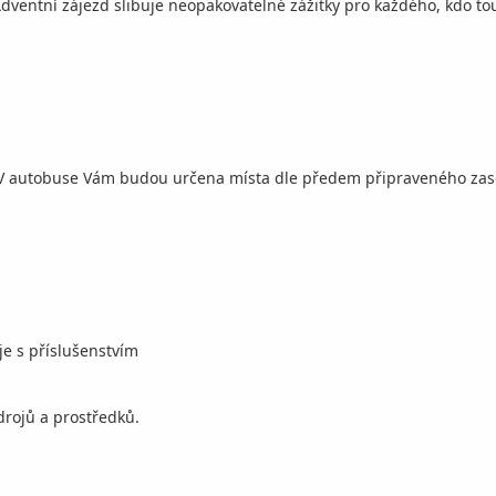
entní zájezd slibuje neopakovatelné zážitky pro každého, kdo touž
 V autobuse Vám budou určena místa dle předem připraveného zase
je s příslušenstvím
zdrojů a prostředků.