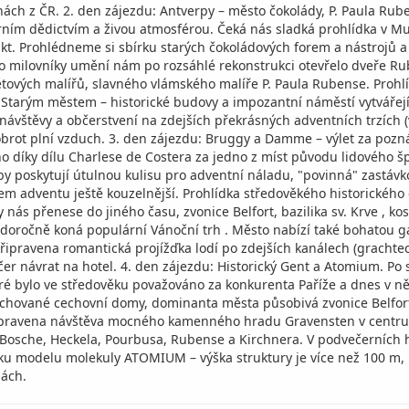
nách z ČR. 2. den zájezdu: Antverpy – město čokolády, P. Paula Ru
 dědictvím a živou atmosférou. Čeká nás sladká prohlídka v Muze
kt. Prohlédneme si sbírku starých čokoládových forem a nástrojů a
Pro milovníky umění nám po rozsáhlé rekonstrukci otevřelo dveře R
tových malířů, slavného vlámského malíře P. Paula Rubense. Prohlíd
 Starým městem – historické budovy a impozantní náměstí vytvářejí
vštěvy a občerstvení na zdejších překrásných adventních trzích (v
brot plní vzduch. 3. den zájezdu: Bruggy a Damme – výlet za pozn
díky dílu Charlese de Costera za jedno z míst původu lidového šp
by poskytují útulnou kulisu pro adventní náladu, "povinná" zastávk
m adventu ještě kouzelnější. Prohlídka středověkého historického
nás přenese do jiného času, zvonice Belfort, bazilika sv. Krve , 
ždoročně koná populární Vánoční trh . Město nabízí také bohatou 
e připravena romantická projížďka lodí po zdejších kanálech (grach
Večer návrat na hotel. 4. den zájezdu: Historický Gent a Atomium. 
eré bylo ve středověku považováno za konkurenta Paříže a dnes v 
zachované cechovní domy, dominanta města působivá zvonice Belfort 
připravena návštěva mocného kamenného hradu Gravensten v centru
Bosche, Heckela, Pourbusa, Rubense a Kirchnera. V podvečerních h
 modelu molekuly ATOMIUM – výška struktury je více než 100 m, 
nách.