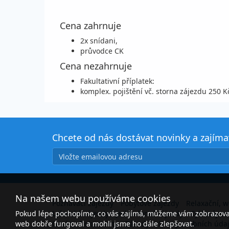
Cena zahrnuje
2x snídani,
průvodce CK
Cena nezahrnuje
Fakultativní příplatek:
komplex. pojištění vč. storna zájezdu 250 K
Chcete od nás dostávat novinky a zajím
Na našem webu používáme cookies
Poznávací zájezdy
Pobytové zájezdy
Relaxační, w
Pokud lépe pochopíme, co vás zajímá, můžeme vám zobrazovat 
Lyžařské zájezdy
Jednodenní zájezdy
Cyklozájez
web dobře fungoval a mohli jsme ho dále zlepšovat.
O nás
Dokumenty
Zásady ochrany osobních úda