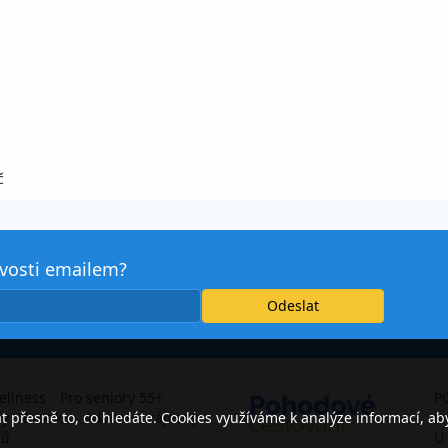
č
avosti emailem?
ellness
Pro seniory 55+
P
přesně to, co hledáte. Cookies využíváme k analýze informací, ab
dy
Exotika
Adventní zájezdy
s.
jů
U