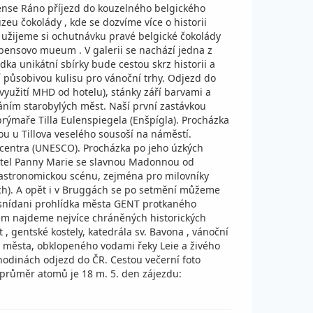
bense Ráno příjezd do kouzelného belgického
u čokolády , kde se dozvíme více o historii
 užijeme si ochutnávku pravé belgické čokolády
ubensovo mueum . V galerii se nachází jedna z
ka unikátní sbírky bude cestou skrz historii a
 působivou kulisu pro vánoční trhy. Odjezd do
yužití MHD od hotelu), stánky září barvami a
áním starobylých měst. Naší první zastávkou
rýmaře Tilla Eulenspiegela (Enšpígla). Procházka
ou u Tillova veselého sousoší na náměstí.
 centra (UNESCO). Procházka po jeho úzkých
kostel Panny Marie se slavnou Madonnou od
gastronomickou scénu, zejména pro milovníky
tech). A opět i v Bruggách se po setmění můžeme
Po snídani prohlídka města GENT protkaného
něm najdeme nejvíce chráněných historických
, gentské kostely, katedrála sv. Bavona , vánoční
 města, obklopeného vodami řeky Leie a živého
odinách odjezd do ČR. Cestou večerní foto
průměr atomů je 18 m. 5. den zájezdu: