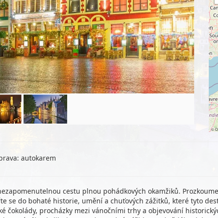
©
O
prava: autokarem
a nezapomenutelnou cestu plnou pohádkových okamžiků. Prozkoumej
 se do bohaté historie, umění a chuťových zážitků, které tyto des
 čokolády, procházky mezi vánočními trhy a objevování historickýc