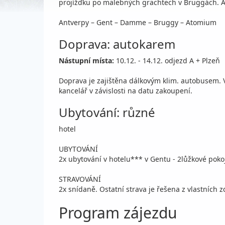
projížďku po malebných grachtech v Bruggách. Adv
Antverpy – Gent – Damme – Bruggy – Atomium
Doprava: autokarem
Nástupní místa:
10.12. - 14.12. odjezd A + Plzeň
Doprava je zajištěna dálkovým klim. autobusem.
kancelář v závislosti na datu zakoupení.
Ubytování: různé
hotel
UBYTOVÁNÍ
2x ubytování v hotelu*** v Gentu - 2lůžkové poko
STRAVOVÁNÍ
2x snídaně. Ostatní strava je řešena z vlastních 
Program zájezdu