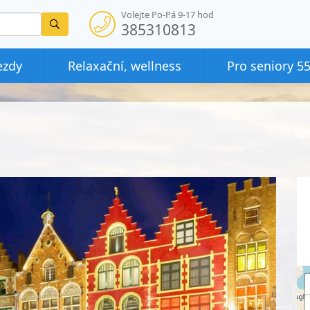
Volejte Po-Pá 9-17 hod
Vyhledat
385310813
ezdy
Relaxační, wellness
Pro seniory 5