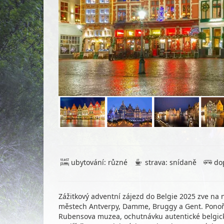
ubytování: různé
strava: snídaně
do
Zážitkový adventní zájezd do Belgie 2025 zve n
městech Antverpy, Damme, Bruggy a Gent. Ponořte
Rubensova muzea, ochutnávku autentické belgické