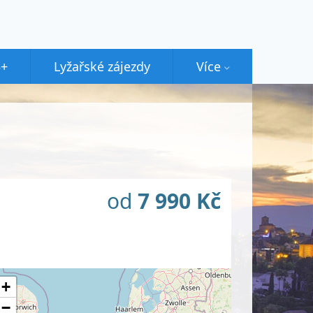
5+
Lyžařské zájezdy
Více
od
7 990 Kč
+
−