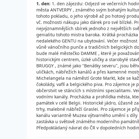
1. den
: 1. den zájezdu: Odjezd ve večerních hodi
města ANTVERPY , známého svým bohatým kulturním
tohoto pokladu, o jeho výrobě až po hotový produ
vč. možnosti nákupu jako dárek pro své blízké. 
nejvýznamnějších sbírek jednoho z největších svě
genialitu tohoto mistra baroka. Krátká procházka
nedalekého GENTU na ubytování. Večer možnost ná
vůně vánočního punče a tradičních belgických do
bude malé městečko DAMME , které je považováno 
historickým centrem, úzké uličky a starobylé stav
BRUGGY , známé jako "Benátky severu", jsou běhe
uličkách, nábřežích kanálů a přes kamenné mosty 
Michelangela na náměstí Grote Markt, kde se ka
čokolády, vaflí a belgického piva. Pro zájemce j
občerstvit ve stáncích s místními specialitami. 
vodními kanály. Procházka a prohlídka města, kt
památek v celé Belgii. Historické jádro, úžasně 
trhy, malebné nábřeží Graslei. Pro zájemce je 
kanálu variantně Muzea výtvarného umění s díly 
zastávka u světově známého moderního památníku
Předpokládaný návrat do ČR v dopoledních hodi