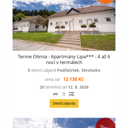
Terme Olimia - Apartmány Lipa*** - 4 až 6
nocí v termálech
5
-denní zájezd
Podčetrtek
,
Slovinsko
12 138 Kč
cena od
20
termínů od
12. 8. 2026
Detail zájezdu