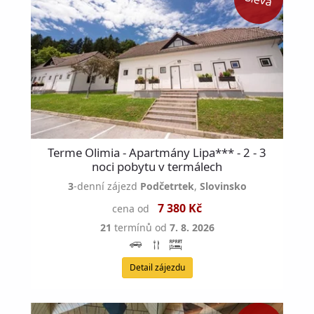
Terme Olimia - Apartmány Lipa*** - 2 - 3
noci pobytu v termálech
3
-denní zájezd
Podčetrtek
,
Slovinsko
7 380 Kč
cena od
21
termínů od
7. 8. 2026
Detail zájezdu