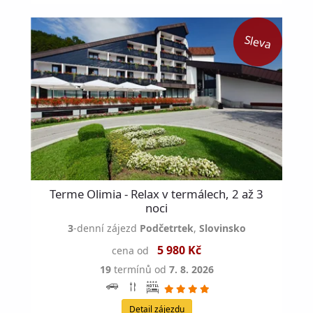
Terme Olimia - Relax v termálech, 2 až 3
noci
3
-denní zájezd
Podčetrtek
,
Slovinsko
5 980 Kč
cena od
19
termínů od
7. 8. 2026
Detail zájezdu