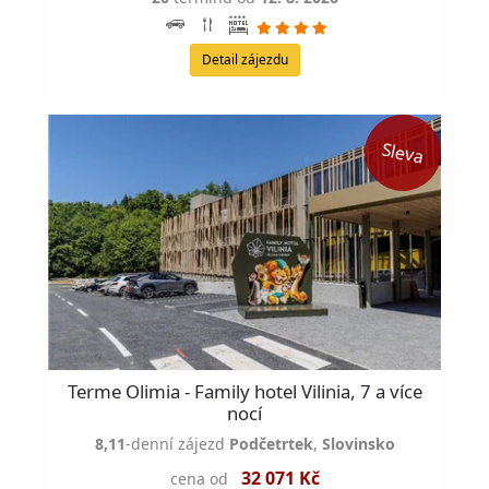
Detail zájezdu
Terme Olimia - Family hotel Vilinia, 7 a více
nocí
8,11
-denní zájezd
Podčetrtek
,
Slovinsko
32 071 Kč
cena od