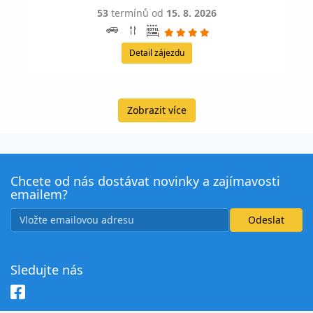
53
termínů od
15. 8. 2026
Detail zájezdu
Zobrazit více
Chcete od nás dostávat novinky a zajímavosti
emailem?
Sledujte nás