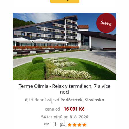
Terme Olimia - Relax v termálech, 7 a více
nocí
8,11
-denní zájezd
Podčetrtek
,
Slovinsko
16 091 Kč
cena od
54
termínů od
8. 8. 2026