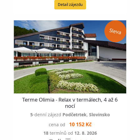
Detail zájezdu
Terme Olimia - Relax v termálech, 4 až 6
nocí
5
-denní zájezd
Podčetrtek
,
Slovinsko
10 152 Kč
cena od
18
termínů od
12. 8. 2026