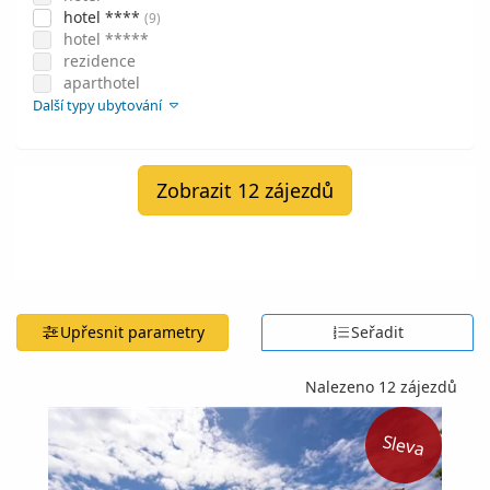
hotel ****
(9)
hotel *****
rezidence
aparthotel
Další typy ubytování
Zobrazit 12 zájezdů
Upřesnit parametry
Seřadit
Nalezeno 12 zájezdů