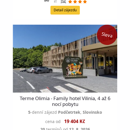
Detail zájezdu
Terme Olimia - Family hotel Vilinia, 4 až 6
nocí pobytu
5
-denní zájezd
Podčetrtek
,
Slovinsko
19 404 Kč
cena od
20
termínů od
12. 8. 2026