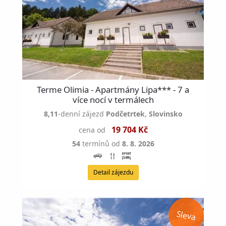
Terme Olimia - Apartmány Lipa*** - 7 a
více nocí v termálech
8,11
-denní zájezd
Podčetrtek
,
Slovinsko
19 704 Kč
cena od
54
termínů od
8. 8. 2026
Detail zájezdu