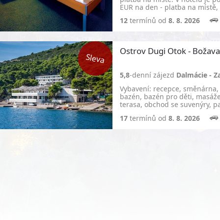
EUR na den - platba na místě, 
12
termínů od
8. 8. 2026
Ostrov Dugi Otok - Božava
5,8
-denní zájezd
Dalmácie - Z
Vybavení: recepce, směnárna, i
bazén, bazén pro děti, masáže
terasa, obchod se suvenýry, pa
17
termínů od
8. 8. 2026