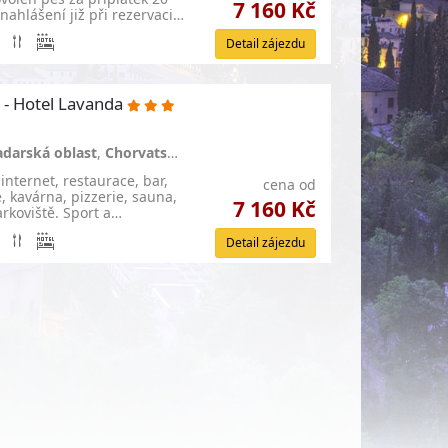
7 160 Kč
nahlášení již při rezervaci…
Detail zájezdu
 - Hotel Lavanda
adarská oblast
,
Chorvatsko
nternet, restaurace, bar,
cena od
, kavárna, pizzerie, sauna,
7 160 Kč
rkoviště. Sport a…
Detail zájezdu