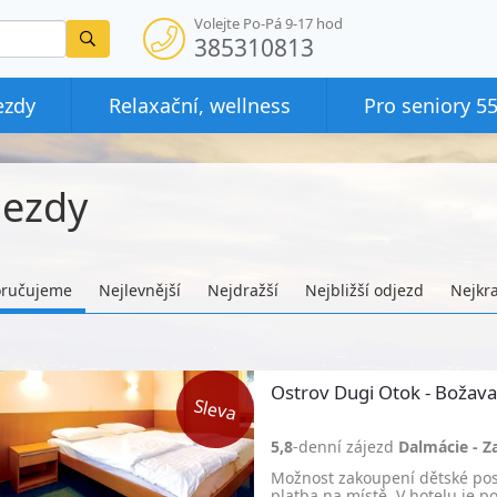
Volejte Po-Pá 9-17 hod
Vyhledat
385310813
ezdy
Relaxační, wellness
Pro seniory 5
jezdy
ručujeme
Nejlevnější
Nejdražší
Nejbližší odjezd
Nejkra
Ostrov Dugi Otok - Božava
5,8
-denní zájezd
Dalmácie - Z
Možnost zakoupení dětské post
platba na místě. V hotelu je p