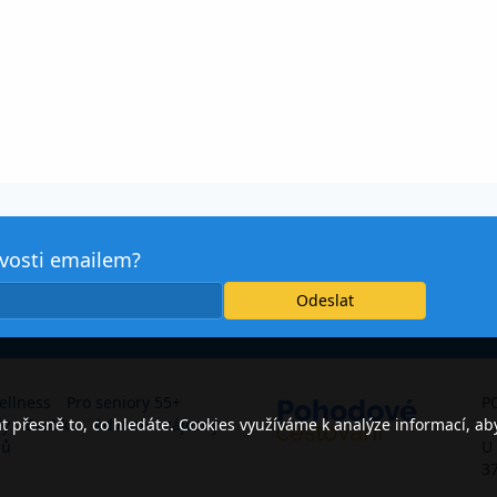
avosti emailem?
ellness
Pro seniory 55+
P
přesně to, co hledáte. Cookies využíváme k analýze informací, ab
dy
Exotika
Adventní zájezdy
s.
jů
U
3