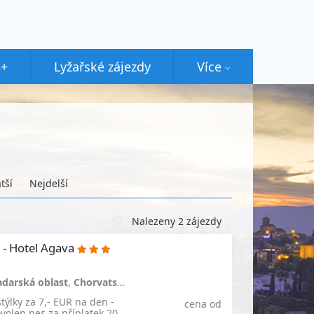
5+
Lyžařské zájezdy
Více
tší
Nejdelší
Nalezeny 2 zájezdy
 - Hotel Agava
adarská oblast
,
Chorvatsko
ýlky za 7,- EUR na den -
cena od
ovolen pes za příplatek 20