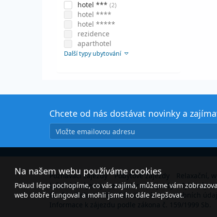
hotel ***
(2)
hotel ****
hotel *****
rezidence
aparthotel
Další typy ubytování
Chcete od nás dostávat novinky a zajím
Na našem webu používáme cookies
Poznávací zájezdy
Pobytové zájezdy
Relaxační, w
Pokud lépe pochopíme, co vás zajímá, můžeme vám zobrazovat 
Lyžařské zájezdy
Jednodenní zájezdy
Cyklozájez
web dobře fungoval a mohli jsme ho dále zlepšovat.
O nás
Dokumenty
Zásady ochrany osobních úda
Informace k zájezdu podle zákona č. 159/1999 Sb.