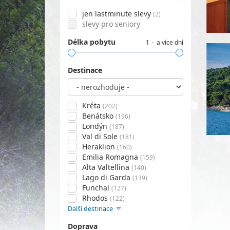
jen lastminute slevy
(2)
slevy pro seniory
Délka pobytu
1
a více dní
Destinace
Kréta
(202)
Benátsko
(196)
Londýn
(187)
Val di Sole
(181)
Heraklion
(160)
Emilia Romagna
(159)
Alta Valtellina
(140)
Lago di Garda
(139)
Funchal
(127)
Rhodos
(122)
Další destinace
Doprava