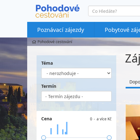
co
hledáte
Poznávací zájezdy
Pobytové záj
Pohodové cestování
Zá
Téma
Dopo
Termín
Cena
0
a více Kč