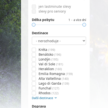
jen lastminute slevy
slevy pro seniory
Délka pobytu
1
a více dní
Destinace
Kréta
(199)
Benátsko
(196)
Londýn
(195)
Val di Sole
(181)
Heraklion
(160)
Emilia Romagna
(159)
Alta Valtellina
(140)
Lago di Garda
(139)
Funchal
(127)
Rhodos
(122)
Další destinace
Doprava