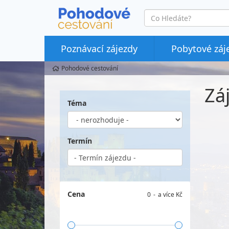
co
hledáte
Poznávací zájezdy
Pobytové záj
Pohodové cestování
Zá
Téma
Termín
Cena
0
a více Kč