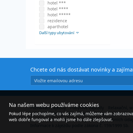
hotel ***
hotel ****
hotel *****
rezidence
aparthotel
Další typy ubytování
Chcete od nás dostávat novinky a zajím
Na našem webu používáme cookies
Poznávací zájezdy
Pobytové zájezdy
Relaxační, w
Pokud lépe pochopíme, co vás zajímá, můžeme vám zobrazovat 
Lyžařské zájezdy
Jednodenní zájezdy
Cyklozájez
web dobře fungoval a mohli jsme ho dále zlepšovat.
O nás
Dokumenty
Zásady ochrany osobních úda
Informace k zájezdu podle zákona č. 159/1999 Sb.