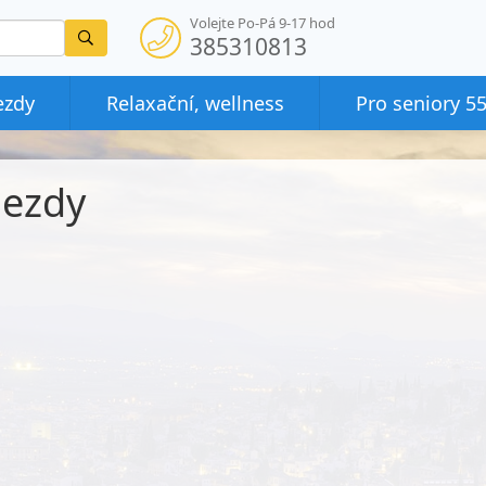
Volejte Po-Pá 9-17 hod
Vyhledat
385310813
ezdy
Relaxační, wellness
Pro seniory 5
jezdy