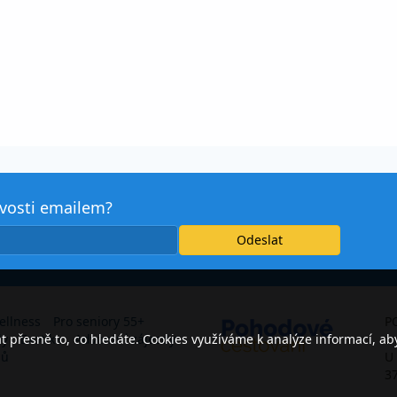
avosti emailem?
ellness
Pro seniory 55+
P
přesně to, co hledáte. Cookies využíváme k analýze informací, ab
dy
Exotika
Adventní zájezdy
s.
jů
U
3