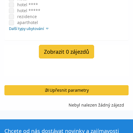
hotel ****
hotel *****
rezidence
aparthotel
Další typy ubytování
Zobrazit 0 zájezdů
Upřesnit parametry
Nebyl nalezen žádný zájezd
Chcete od nás dostávat novinky a zajímavosti