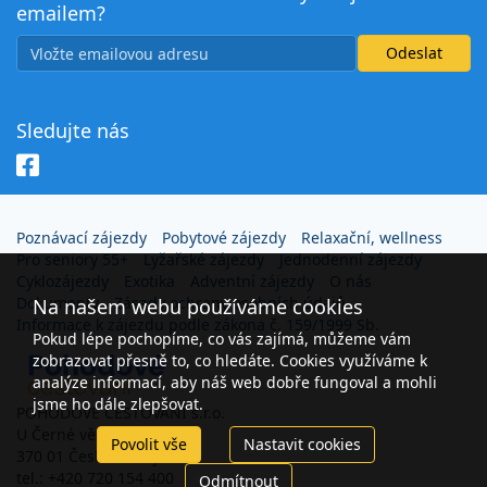
emailem?
Sledujte nás
Poznávací zájezdy
Pobytové zájezdy
Relaxační, wellness
Pro seniory 55+
Lyžařské zájezdy
Jednodenní zájezdy
Cyklozájezdy
Exotika
Adventní zájezdy
O nás
Dokumenty
Zásady ochrany osobních údajů
Na našem webu používáme cookies
Informace k zájezdu podle zákona č. 159/1999 Sb.
Pokud lépe pochopíme, co vás zajímá, můžeme vám
zobrazovat přesně to, co hledáte. Cookies využíváme k
analýze informací, aby náš web dobře fungoval a mohli
jsme ho dále zlepšovat.
POHODOVÉ CESTOVÁNÍ s.r.o.
U Černé věže 26
Povolit vše
Nastavit cookies
370 01 České Budějovice
tel.: +420 720 154 400
Odmítnout