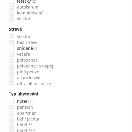
letecky
(2)
autokarem
kombinovaná
vlastní
Strava
vlastní
bez stravy
snídaně
(2)
večeře
polopenze
polopenze s nápoji
plná penze
all inclusive
ultra all inclusive
Typ ubytování
hotel
(2)
pension
apartmán
loď / jachta
hotel **
hotel ***