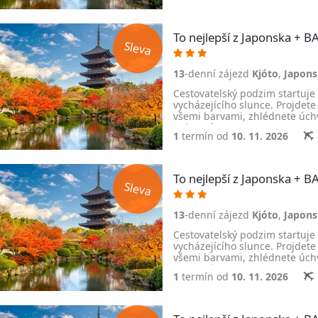
To nejlepší z Japonska 
13
-denní zájezd
Kjóto
,
Japon
Cestovatelský podzim startuje
vycházejícího slunce. Projdete
všemi barvami, zhlédnete úchv
Ochutnáte…
1
termín od
10. 11. 2026
To nejlepší z Japonska 
13
-denní zájezd
Kjóto
,
Japon
Cestovatelský podzim startuje
vycházejícího slunce. Projdete
všemi barvami, zhlédnete úchv
Ochutnáte…
1
termín od
10. 11. 2026