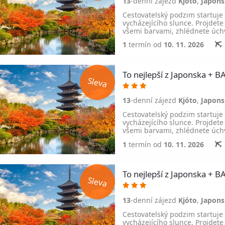
13
-denní zájezd
Kjóto
,
Japon
Cestovatelský podzim startuje
vycházejícího slunce. Projdete
všemi barvami, zhlédnete úchv
Ochutnáte…
1
termín od
10. 11. 2026
To nejlepší z Japonska 
13
-denní zájezd
Kjóto
,
Japon
Cestovatelský podzim startuje
vycházejícího slunce. Projdete
všemi barvami, zhlédnete úchv
Ochutnáte…
1
termín od
10. 11. 2026
To nejlepší z Japonska 
13
-denní zájezd
Kjóto
,
Japon
Cestovatelský podzim startuje
vycházejícího slunce. Projdete