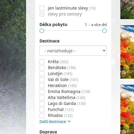
jen lastminute slevy
(10)
slevy pro seniory
Délka pobytu
1
a více dní
Destinace
Kréta
(202)
Benátsko
(196)
Londýn
(195)
Val di Sole
(181)
Heraklion
(160)
Emilia Romagna
(159)
Alta Valtellina
(140)
Lago di Garda
(139)
Funchal
(127)
Rhodos
(122)
Další destinace
Doprava