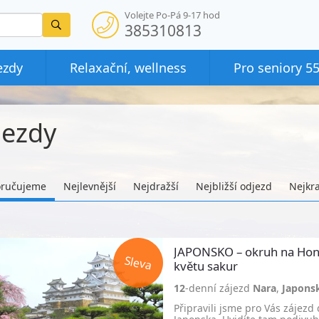
Volejte Po-Pá 9-17 hod
Vyhledat
385310813
ezdy
Relaxační, wellness
Pro seniory 5
jezdy
ručujeme
Nejlevnější
Nejdražší
Nejbližší odjezd
Nejkra
JAPONSKO – okruh na Hon
květu sakur
12
-denní zájezd
Nara
,
Japons
Připravili jsme pro Vás zájezd