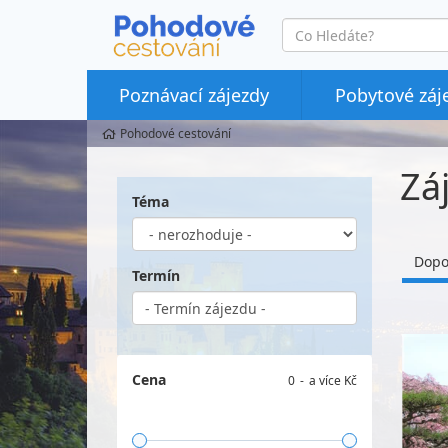
co
hledáte
Poznávací zájezdy
Pobytové záj
Pohodové cestování
Zá
Téma
Dopo
Termín
Cena
0
a více Kč