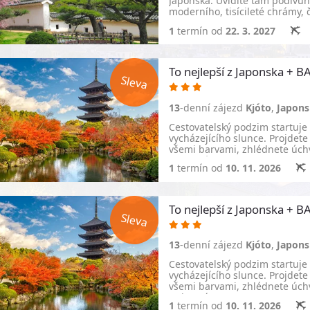
Japonska. Uvidíte tam podivu
moderního, tisícileté chrámy, 
1
termín od
22. 3. 2027
To nejlepší z Japonska 
13
-denní zájezd
Kjóto
,
Japon
Cestovatelský podzim startuje
vycházejícího slunce. Projdete
všemi barvami, zhlédnete úchv
Ochutnáte…
1
termín od
10. 11. 2026
To nejlepší z Japonska 
13
-denní zájezd
Kjóto
,
Japon
Cestovatelský podzim startuje
vycházejícího slunce. Projdete
všemi barvami, zhlédnete úchv
Ochutnáte…
1
termín od
10. 11. 2026