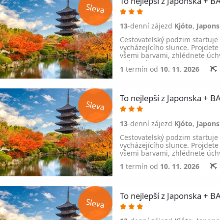
To nejlepší z Japonska 
13
-denní zájezd
Kjóto
,
Japon
Cestovatelský podzim startuje
vycházejícího slunce. Projdete
všemi barvami, zhlédnete úchv
Ochutnáte…
1
termín od
10. 11. 2026
To nejlepší z Japonska 
13
-denní zájezd
Kjóto
,
Japon
Cestovatelský podzim startuje
vycházejícího slunce. Projdete
všemi barvami, zhlédnete úchv
Ochutnáte…
1
termín od
10. 11. 2026
To nejlepší z Japonska 