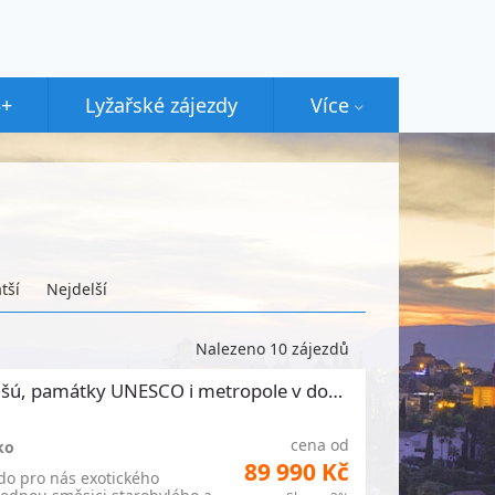
5+
Lyžařské zájezdy
Více
tší
Nejdelší
Nalezeno 10 zájezdů
šú, památky UNESCO i metropole v době
cena od
ko
89 990 Kč
 do pro nás exotického