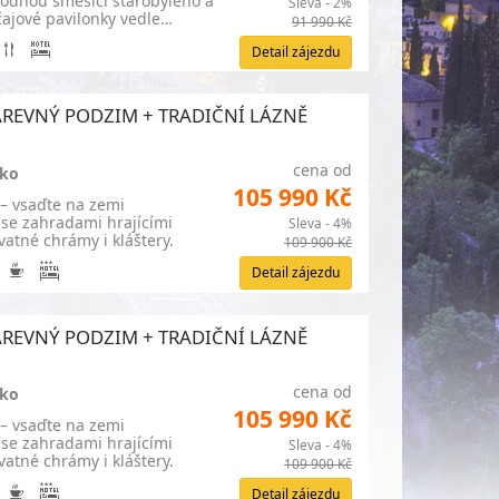
hodnou směsici starobylého a
Sleva - 2%
čajové pavilonky vedle…
91 990 Kč
Detail zájezdu
+ BAREVNÝ PODZIM + TRADIČNÍ LÁZNĚ
cena od
sko
105 990 Kč
 – vsaďte na zemi
 se zahradami hrajícími
Sleva - 4%
atné chrámy i kláštery.
109 900 Kč
Detail zájezdu
+ BAREVNÝ PODZIM + TRADIČNÍ LÁZNĚ
cena od
sko
105 990 Kč
 – vsaďte na zemi
 se zahradami hrajícími
Sleva - 4%
atné chrámy i kláštery.
109 900 Kč
Detail zájezdu