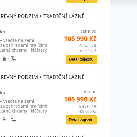
+ BAREVNÝ PODZIM + TRADIČNÍ LÁZNĚ
cena od
sko
105 990 Kč
 – vsaďte na zemi
 se zahradami hrajícími
Sleva - 4%
atné chrámy i kláštery.
109 900 Kč
Detail zájezdu
+ BAREVNÝ PODZIM + TRADIČNÍ LÁZNĚ
cena od
sko
105 990 Kč
 – vsaďte na zemi
 se zahradami hrajícími
Sleva - 4%
atné chrámy i kláštery.
109 900 Kč
Detail zájezdu