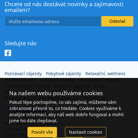
Chcete od nás dostávat novinky a zajímavosti
emailem?
Sledujte nás
Poznávací zájezdy
Pobytové zájezdy
Relaxační, wellness
Pro seniory 55+
Lyžařské zájezdy
Jednodenní zájezdy
Cyklozájezdy
Exotika
Adventní zájezdy
O nás
Dokumenty
Zásady ochrany osobních údajů
Na našem webu používáme cookies
Informace k zájezdu podle zákona č. 159/1999 Sb.
Pokud lépe pochopíme, co vás zajímá, můžeme vám
zobrazovat přesně to, co hledáte. Cookies využíváme k
analýze informací, aby náš web dobře fungoval a mohli
jsme ho dále zlepšovat.
POHODOVÉ CESTOVÁNÍ s.r.o.
U Černé věže 26
Povolit vše
Nastavit cookies
370 01 České Budějovice