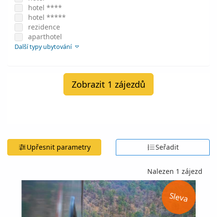
hotel ****
hotel *****
rezidence
aparthotel
Další typy ubytování
Zobrazit 1 zájezdů
Upřesnit parametry
Seřadit
Nalezen 1 zájezd