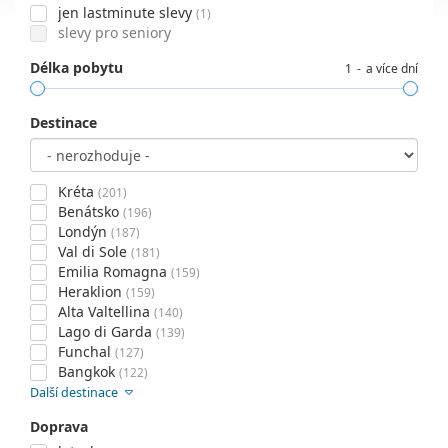
jen lastminute slevy
(1)
slevy pro seniory
Délka pobytu
1
a více dní
Destinace
Kréta
(201)
Benátsko
(196)
Londýn
(187)
Val di Sole
(181)
Emilia Romagna
(159)
Heraklion
(159)
Alta Valtellina
(140)
Lago di Garda
(139)
Funchal
(127)
Bangkok
(122)
Další destinace
Doprava