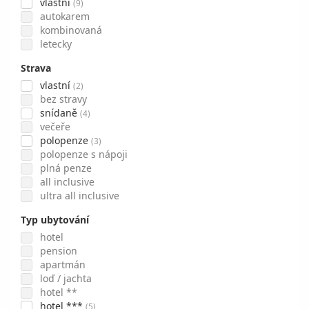
vlastní
(9)
autokarem
kombinovaná
letecky
Strava
vlastní
(2)
bez stravy
snídaně
(4)
večeře
polopenze
(3)
polopenze s nápoji
plná penze
all inclusive
ultra all inclusive
Typ ubytování
hotel
pension
apartmán
loď / jachta
hotel **
hotel ***
(5)