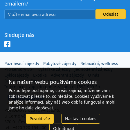
emailem?
Sledujte nás
Poznávací zájezdy
Pobytové zájezdy
Relaxační, wellness
Pro seniory 55+
Lyžařské zájezdy
Jednodenní zájezdy
Cyklozájezdy
Exotika
Adventní zájezdy
O nás
Dokumenty
Zásady ochrany osobních údajů
Na našem webu používáme cookies
Informace k zájezdu podle zákona č. 159/1999 Sb.
Pokud lépe pochopíme, co vás zajímá, můžeme vám
zobrazovat přesně to, co hledáte. Cookies využíváme k
analýze informací, aby náš web dobře fungoval a mohli
jsme ho dále zlepšovat.
POHODOVÉ CESTOVÁNÍ s.r.o.
U Černé věže 26
Povolit vše
Nastavit cookies
370 01 České Budějovice
tel.: +420 720 154 400
Odmítnout