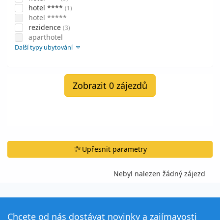
hotel ****
(1)
hotel *****
rezidence
(3)
aparthotel
Další typy ubytování
Zobrazit 0 zájezdů
Upřesnit parametry
Nebyl nalezen žádný zájezd
Chcete od nás dostávat novinky a zajímavosti