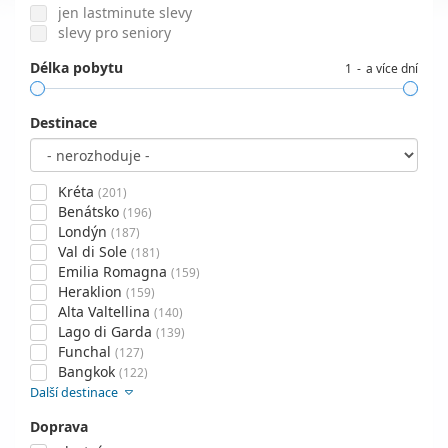
jen lastminute slevy
slevy pro seniory
Délka pobytu
1
a více dní
Destinace
Kréta
(201)
Benátsko
(196)
Londýn
(187)
Val di Sole
(181)
Emilia Romagna
(159)
Heraklion
(159)
Alta Valtellina
(140)
Lago di Garda
(139)
Funchal
(127)
Bangkok
(122)
Další destinace
Doprava